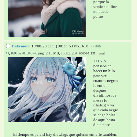
porque la 
version online 
no puede 
porno
Bakemono
10/08/23 (Thu) 00:36:53
No.
1618
>>1619
1691627813467-0.png
(2.13 MB, 1536x1284,
)
🔍
00000-51135….png
>>1615
pensaba en 
hacer un hilo 
para ver 
cuantos negros 
le entran, 
después 
dividirnos los 
meses (o 
rifarlos) y ya 
que cada negro 
se haga bolas 
de aquí hasta 
diciembre.
El tiempo es para si hay drawfags que quieran entrarle tambien, 