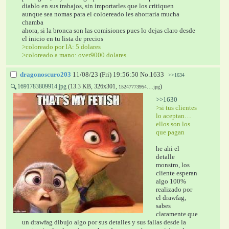
diablo en sus trabajos, sin importarles que los critiquen
aunque sea nomas para el coloereado les ahorraría mucha 
chamba
ahora, si la bronca son las comisiones pues lo dejas claro desde 
el inicio en tu lista de precios
>coloreado por IA: 5 dolares
>coloreado a mano: over9000 dolares
dragonoscuro203
11/08/23 (Fri) 19:56:50
No.
1633
>>1634
1691783809914.jpg
(13.3 KB, 326x301,
)
🔍
15247773954….jpg
>>1630
>si tus clientes 
lo aceptan… 
ellos son los 
que pagan
he ahi el 
detalle 
monstro, los 
cliente esperan 
algo 100% 
realizado por 
el drawfag, 
sabes 
claramente que 
un drawfag dibujo algo por sus detalles y sus fallas desde la 