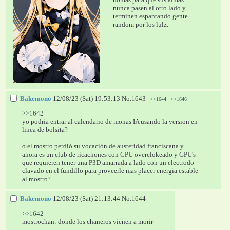
nunca pasen al otro lado y 
terminen espantando gente 
random por los lulz.
Bakemono
12/08/23 (Sat) 19:53:13
No.
1643
>>1644
>>1646
>>1642
yo podria entrar al calendario de monas IA usando la version en 
linea de bolsita?
o el mostro perdió su vocación de austeridad franciscana y 
ahora es un club de ricachones con CPU overclokeado y GPU's 
que requieren tener una P3D amarrada a lado con un electrodo 
clavado en el fundillo para proveerle 
mas placer
 energia estable 
al mostro?
Bakemono
12/08/23 (Sat) 21:13:44
No.
1644
>>1642
mostrochan: donde los chaneros vienen a morir