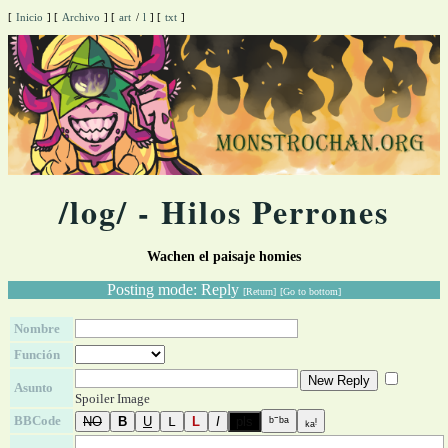
[
Inicio
]
[
Archivo
]
[
art
/
l
]
[
txt
]
/log/ - Hilos Perrones
Wachen el paisaje homies
Posting mode: Reply
[Return]
[Go to bottom]
Nombre
Función
Asunto
Spoiler Image
BBCode