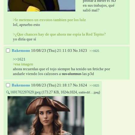
probar a meter el SD 
en sus trabajos, qué 
salió mal?
>le metemos un exvotos tambien por los lulz
lol, apruebo esto
>¿Que chances hay de que ahora me espía la Red Tepito?
yo diría que sí
Bakemono
10/08/23 (Thu) 21:11:03
No.
1623
>>1625
>>1621
>esa imagen
ahora recuerdas que el tojo siempre ha tenido un fetiche por 
andarle viendo los calzones a 
sus alumnas
 las p3d
Bakemono
10/08/23 (Thu) 21:18:17
No.
1624
>>1625
1691702297629.jpeg
(173.27 KB, 1024x1024,
)
🔍
stable-dif….jpeg