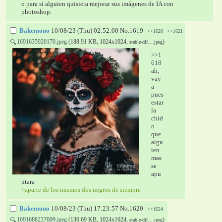
o para si alguien quisiera mejorar sus imágenes de IA con 
photoshop.
Bakemono
10/08/23 (Thu) 02:52:00
No.
1619
>>1620
>>1621
1691635920170.jpeg
(188.91 KB, 1024x1024,
)
🔍
stable-dif….jpeg
>>1
618
ah, 
vay
a
pues 
estar
ía 
chid
o 
que 
algu
ien 
mas 
se 
apu
ntara 
>aparte de los mismos dos negros de siempre
Bakemono
10/08/23 (Thu) 17:23:57
No.
1620
>>1624
1691688237609.jpeg
(136.69 KB, 1024x1024,
)
🔍
stable-dif….jpeg