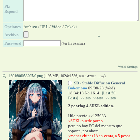
Plz
Rspond
Opciones
Archivo
/
URL
/
Video
/
Oekaki
Archivo
+
Password
(For file deletion.)
WebM Settings
1691606053205-0.png
(1.95 MB, 1024x1536,
)
🔍
00001-12697….png
SD - Stable Diffusion General
Bakemono
09/08/23 (Wed)
18:34:13
No.
1614
[Last 50
Posts]
>>1615
>>1687
>>1806
2 poorfag 4 SDXL edition.
Hilo previo >>125933
<SDXL puede porno
pero no hay PC del monstro que 
soporte, por ahora.
<monas chinas IA en venta, a 5 pesos 