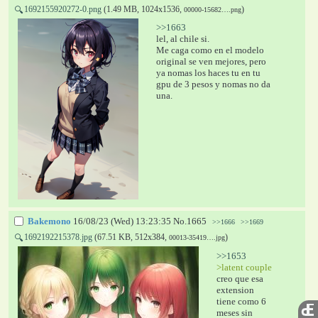
1692155920272-0.png
(1.49 MB, 1024x1536,
)
🔍
00000-15682….png
>>1663
lel, al chile si. 
Me caga como en el modelo 
original se ven mejores, pero 
ya nomas los haces tu en tu 
gpu de 3 pesos y nomas no da 
una.
Bakemono
16/08/23 (Wed) 13:23:35
No.
1665
>>1666
>>1669
1692192215378.jpg
(67.51 KB, 512x384,
)
🔍
00013-35419….jpg
>>1653
>latent couple
creo que esa 
extension 
tiene como 6 
meses sin 