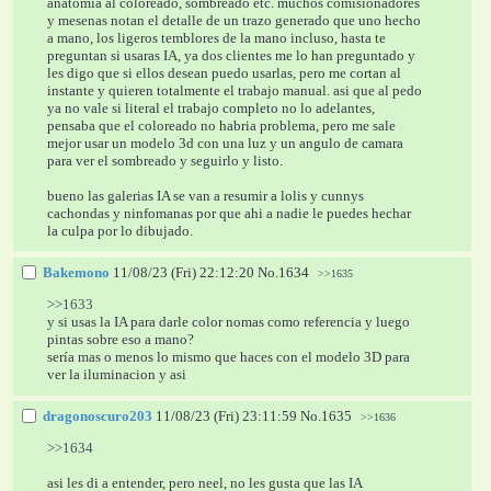
anatomia al coloreado, sombreado etc. muchos comisionadores 
y mesenas notan el detalle de un trazo generado que uno hecho 
a mano, los ligeros temblores de la mano incluso, hasta te 
preguntan si usaras IA, ya dos clientes me lo han preguntado y 
les digo que si ellos desean puedo usarlas, pero me cortan al 
instante y quieren totalmente el trabajo manual. asi que al pedo 
ya no vale si literal el trabajo completo no lo adelantes, 
pensaba que el coloreado no habria problema, pero me sale 
mejor usar un modelo 3d con una luz y un angulo de camara 
para ver el sombreado y seguirlo y listo.
bueno las galerias IA se van a resumir a lolis y cunnys 
cachondas y ninfomanas por que ahi a nadie le puedes hechar 
la culpa por lo dibujado.
Bakemono
11/08/23 (Fri) 22:12:20
No.
1634
>>1635
>>1633
y si usas la IA para darle color nomas como referencia y luego 
pintas sobre eso a mano?
sería mas o menos lo mismo que haces con el modelo 3D para 
ver la iluminacion y asi
dragonoscuro203
11/08/23 (Fri) 23:11:59
No.
1635
>>1636
>>1634
asi les di a entender, pero neel, no les gusta que las IA 