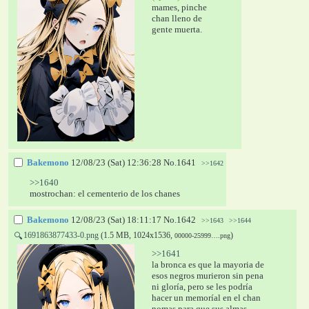
mames, pinche 
chan lleno de 
gente muerta.
Bakemono
12/08/23 (Sat) 12:36:28
No.
1641
>>1642
>>1640
mostrochan: el cementerio de los chanes
Bakemono
12/08/23 (Sat) 18:11:17
No.
1642
>>1643
>>1644
1691863877433-0.png
(1.5 MB, 1024x1536,
)
🔍
00000-25999….png
>>1641
la bronca es que la mayoria de 
esos negros murieron sin pena 
ni gloría, pero se les podría 
hacer un memoríal en el chan 
nomas para que sus almas 