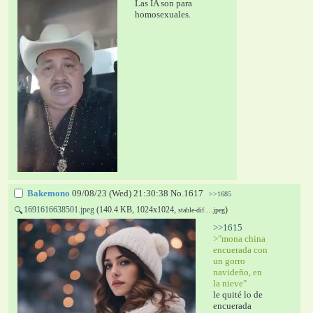
Las IA son para 
homosexuales.
Bakemono
09/08/23 (Wed) 21:30:38
No.
1617
>>1685
1691616638501.jpeg
(140.4 KB, 1024x1024,
)
🔍
stable-dif….jpeg
>>1615
>"mona china 
encuerada con 
un gorro 
navideño, en 
la nieve"
le quité lo de 
encuerada 