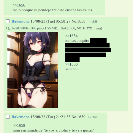
>>1656
malo porque su pendejo traje no enseña las axilas
Bakemono
15/08/23 (Tue) 05:58:27
No.
1658
>>1659
1692079106701-0.png
(1.55 MB, 1024x1536,
)
🔍
00011-15762….png
>>1654
nomas poquito 
nomas en 
cuanto corte la tarjeta y me 
voy a endrogar hasta el culo 
sacando todo a meses sin 
intereses
>>1656
secundo.
Bakemono
15/08/23 (Tue) 21:21:55
No.
1659
>>1660
>>1658
mira esa mirada de "te voy a violar y te va a gustar"