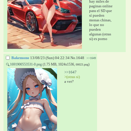
hay miles de 
paginas online 
para el SD que 
sí pueden 
monas chinas, 
lo que no 
pueden 
algunas (otras 
si) es porno
Bakemono
13/08/23 (Sun) 04:22:34
No.
1648
>>1649
1691900553531-0.png
(1.75 MB, 1024x1536,
)
🔍
00023.png
>>1647
>(otras si)
a ver?