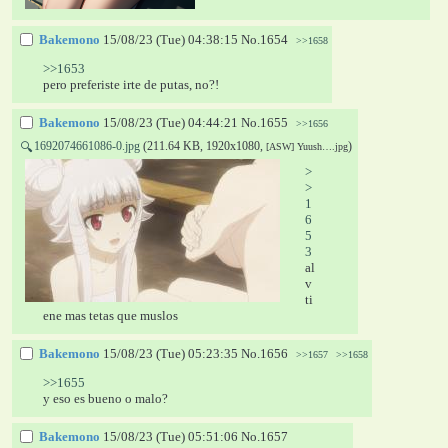
Bakemono
15/08/23 (Tue) 04:38:15
No.
1654
>>1658
>>1653
pero preferiste irte de putas, no?!
Bakemono
15/08/23 (Tue) 04:44:21
No.
1655
>>1656
1692074661086-0.jpg
(211.64 KB, 1920x1080,
)
🔍
[ASW] Yuush….jpg
>
>
1
6
5
3
al
v 
ti
ene mas tetas que muslos
Bakemono
15/08/23 (Tue) 05:23:35
No.
1656
>>1657
>>1658
>>1655
y eso es bueno o malo?
Bakemono
15/08/23 (Tue) 05:51:06
No.
1657