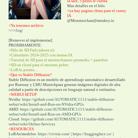
la sale, 5 pesos le cuesta.
Mas detalles en el hilo. 
<ya hay pagina china para el cunny 
IA
@Monstrochan@misskey.io
<Ya tenemos archivo
>>>/log/
[Remover al implementar]
PROXIMAMENTE:
>Hilo de SD Fails (ahora si)
>Calendario 2024-2025 con monas IA
>Tutorial de SD para el mostrochanero promedio + pastebin
>SD on cloud para el monstro pobre. 
>LoRAs pronto…
<Que es Stable Diffusion?
Stable Diffusion es un modelo de aprendizaje automático desarrollado 
por Runway y LMU Munich​para generar imágenes digitales de alta 
calidad a partir de descripciones en lenguaje natural o estímulos.
<WEBUI SETUP
Nvidia: 
https://github.com/AUTOMATIC1111/stable-diffusion-
webui/wiki/Install-and-Run-on-NVidia-GPUs
AMD: 
https://github.com/AUTOMATIC1111/stable-diffusion-
webui/wiki/Install-and-Run-on-AMD-GPUs
Cloud: 
https://github.com/AUTOMATIC1111/stable-diffusion-
webui/wiki/Online-Services
<RESOURCES
LoRAs/modelos: 
https://civitai.com/
 | 
https://huggingface.co/
 | 