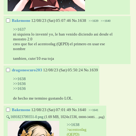
Bakemono
12/08/23 (Sat) 05:07:46
No.
1638
>>1639
>>1640
>>1637
ni siquiera lo inventé yo, le han venido diciendo asi desde el 
monstro 2.0
creo que fue el acentosfag (QEPD) el primero en usar ese 
nombre
tambien, cute/10 esa toja
dragonoscuro203
12/08/23 (Sat) 05:50:24
No.
1639
>>1638
>>1636
>>1636
de hecho me termino gustando LOL.
Bakemono
12/08/23 (Sat) 07:01:49
No.
1640
>>1641
1691823709351-0.png
(1.69 MB, 1024x1536,
)
🔍
00000-34085….png
>>1638
>acentosfag 
(QEPD)