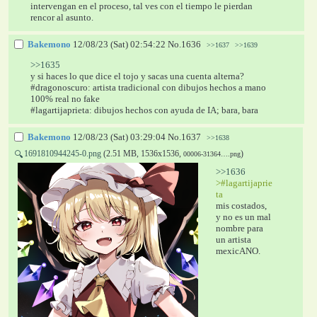
intervengan en el proceso, tal ves con el tiempo le pierdan 
rencor al asunto.
Bakemono
12/08/23 (Sat) 02:54:22
No.
1636
>>1637
>>1639
>>1635
y si haces lo que dice el tojo y sacas una cuenta alterna?
#dragonoscuro: artista tradicional con dibujos hechos a mano 
100% real no fake
#lagartijaprieta: dibujos hechos con ayuda de IA; bara, bara
Bakemono
12/08/23 (Sat) 03:29:04
No.
1637
>>1638
1691810944245-0.png
(2.51 MB, 1536x1536,
)
🔍
00006-31364….png
>>1636
>#lagartijaprie
ta
mis costados, 
y no es un mal 
nombre para 
un artista 
mexicANO.