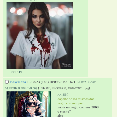
>>1619
Bakemono
10/08/23 (Thu) 18:09:28
No.
1621
>>1622
>>1623
1691690968078-0.png
(1.96 MB, 1024x1536,
)
🔍
00002-87377….png
>>1619
>aparte de los mismos dos 
negros de siempre
había un negro con una 3060 
o eras tu? 
also