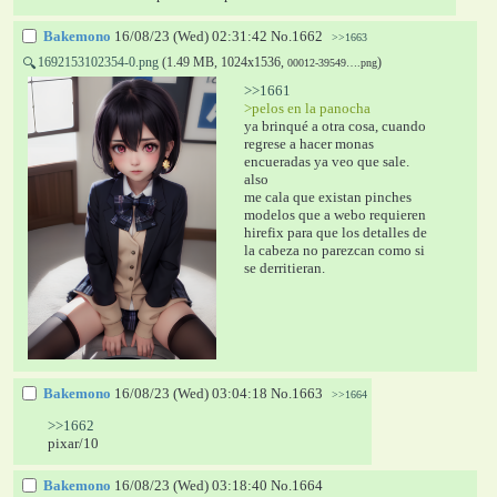
Bakemono
16/08/23 (Wed) 02:31:42
No.
1662
>>1663
1692153102354-0.png
(1.49 MB, 1024x1536,
)
🔍
00012-39549….png
>>1661
>pelos en la panocha
ya brinqué a otra cosa, cuando 
regrese a hacer monas 
encueradas ya veo que sale. 
also
me cala que existan pinches 
modelos que a webo requieren 
hirefix para que los detalles de 
la cabeza no parezcan como si 
se derritieran.
Bakemono
16/08/23 (Wed) 03:04:18
No.
1663
>>1664
>>1662
pixar/10
Bakemono
16/08/23 (Wed) 03:18:40
No.
1664