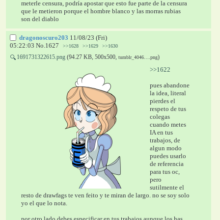
meterle censura, podría apostar que esto fue parte de la censura 
que le metieron porque el hombre blanco y las morras rubias 
son del diablo
dragonoscuro203
11/08/23 (Fri)
05:22:03
No.
1627
>>1628
>>1629
>>1630
1691731322615.png
(94.27 KB, 500x500,
)
🔍
tumblr_4046….png
>>1622
pues abandone 
la idea, literal 
pierdes el 
respeto de tus 
colegas 
cuando metes 
IA en tus 
trabajos, de 
algun modo 
puedes usarlo 
de referencia 
para tus oc, 
pero 
sutilmente el 
resto de drawfags te ven feito y te miran de largo. no se soy solo 
yo el que lo nota.
por otro lado debes especificar en tus trabajos aunque los has 