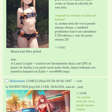
como se llama la edición de 
este hilo.
>usando la version en linea de 
bolsita?
si, nomas seria de ver si puede 
monas chinas, o también 
podríamos hacer un calendario 
C3D edition y otro de puras 
monas 2D
>>1645
Based and 4free pilled.
also
el Laten Couple + control net literalmente dejó a mi GPU al 
punto de fusión y no pude sacar nada chido, mejor trabajar con 
modelos basados en Euler + over9000 steps
Bakemono
13/08/23 (Sun) 03:59:40
No.
1647
>>1648
1691899179828.jpeg
(242.13 KB, 1024x1024,
)
🔍
stable-dif….jpeg
>>1646
>si, nomas 
seria de ver si 
puede monas 
chinas