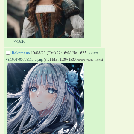
>>1620
Bakemono
10/08/23 (Thu) 22:16:08
No.
1625
>>1626
1691705768115-0.png
(3.01 MB, 1536x1536,
)
🔍
00000-40988….png