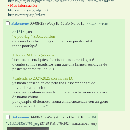
https://gitgud.io/gayshit/makesomefuckingporn
  | 
https://tensor.art/
<Mas información
https://rentry.org/sdg-link
https://rentry.org/ezlora
Bakemono
09/08/23 (Wed) 19:10:35
No.
1615
>>1617
>>1618
>>1614
(OP)
>2 poorfag 4 SDXL edition
esc cuando ni los richfags del monstro pueden sdxl
todos poorfags!
>Hilo de SD Fails (ahora si)
literalmente cualquiera de mis monas derretidas, no?
o cuales son los requisitos para que una imagen sea digna de 
postearse como fail del SD?
>Calendario 2024-2025 con monas IA
ya había pensado en eso pero iba a esperar por ahi de 
noviembre/diciembre
literalmente ahora es mas facil que nunca hacer un calendario 
de monas chinas
por ejemplo, diciembre: "mona china encuerada con un gorro 
navideño, en la nieve"
Bakemono
09/08/23 (Wed) 20:39:50
No.
1616
>>1906
1691613589761.jpeg
(37.29 KB, 576x1024,
)
🔍
k9rlKhEuQa….jpeg