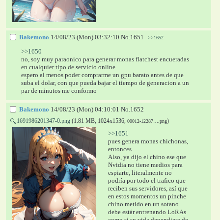
Bakemono
14/08/23 (Mon) 03:32:10
No.
1651
>>1652
>>1650
no, soy muy paraonico para generar monas flatchest encueradas 
en cualquier tipo de servicio online
espero al menos poder comprarme un gpu barato antes de que 
suba el dolar, con que pueda bajar el tiempo de generacion a un 
par de minutos me conformo
Bakemono
14/08/23 (Mon) 04:10:01
No.
1652
1691986201347-0.png
(1.81 MB, 1024x1536,
)
🔍
00012-12287….png
>>1651
pues genera monas chichonas, 
entonces. 
Also, ya dijo el chino ese que 
Nvidia no tiene medios para 
espiarte, literalmente no 
podría por todo el trafico que 
reciben sus servidores, así que 
en estos momentos un pinche 
chino metido en un sotano 
debe estár entrenando LoRAs 
como si su vida dependiera de 