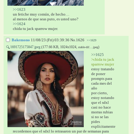
>>1623
un fetiche muy común, de hecho…
al menos de que seas puto, es usted uno? 
>>1624
chida tu jack sparrow mujer.
Bakemono
11/08/23 (Fri) 03:39:36
No.
1626
>>1629
1691725175847.jpeg
(177.66 KB, 1024x1024,
)
🔍
stable-dif….jpeg
>>1625
>chida tu jack 
sparrow mujer
estoy tratando 
de poner 
prompts para 
cada mes del 
año
por cierto, 
estoy notando 
que el sdxl 
casi no hace 
morras rubias 
si no se las 
pides 
explícitamente
recordemos que el sdxl lo retrasaron un par de semanas para 