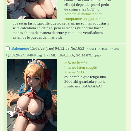
ello (si depende, por el pedo 
de china y las GPU)…
>espero al menos poder 
comprarme un gpu barato
pos están las lowprofile que no se rajan, no son tan robustas y 
se te calentaría en chinga, pero al menos ya podrías hacer 
monas chinas de manera decente y con unos ventiladores 
externos le puedes dar mas vida.
Bakemono
15/08/23 (Tue) 04:12:58
No.
1653
>>1654
>>1655
>>1665
1692072778448-0.png
(1.71 MB, 1024x1536,
)
🔍
00013-39372….png
>tfw no hirefix
>tfw no laten couple
>tfw no SDXL
es increíble que tengo una 
3060 ahí guardada y no la 
puedo usar AAAAAAA!