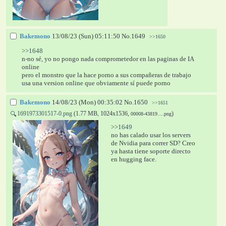
Bakemono
13/08/23 (Sun) 05:11:50
No.
1649
>>1650
>>1648
n-no sé, yo no pongo nada comprometedor en las paginas de IA 
online 
pero el monstro que la hace porno a sus compañeras de trabajo 
usa una version online que obviamente sí puede porno
Bakemono
14/08/23 (Mon) 00:35:02
No.
1650
>>1651
1691973301517-0.png
(1.77 MB, 1024x1536,
)
🔍
00008-43819….png
>>1649
no has calado usar los servers 
de Nvidia para correr SD? Creo 
ya hasta tiene soporte directo 
en hugging face.