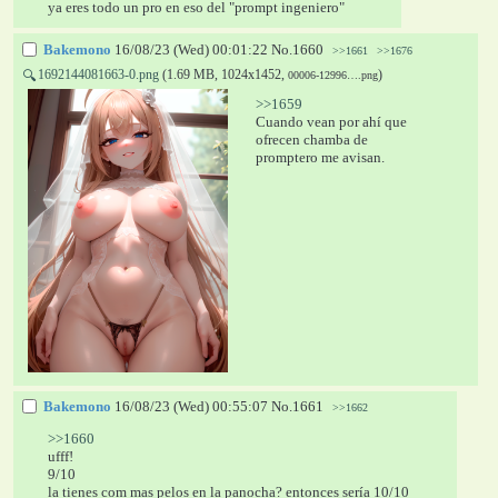
ya eres todo un pro en eso del "prompt ingeniero"
Bakemono
16/08/23 (Wed) 00:01:22
No.
1660
>>1661
>>1676
1692144081663-0.png
(1.69 MB, 1024x1452,
)
🔍
00006-12996….png
>>1659
Cuando vean por ahí que 
ofrecen chamba de 
promptero me avisan.
Bakemono
16/08/23 (Wed) 00:55:07
No.
1661
>>1662
>>1660
ufff!
9/10
la tienes com mas pelos en la panocha? entonces sería 10/10