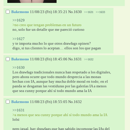
Bakemono
11/08/23 (Fri) 18:35:21
No.
1630
>>1631
>>1633
>>1629
>no creo que tengan problemas en un futuro
no, solo fue un detalle que me pareció curioso
>>1627
y te importa mucho lo que otros drawfags opinen?
digo, si tus clientes lo aceptan… ellos son los que pagan
Bakemono
11/08/23 (Fri) 18:45:06
No.
1631
>>1632
>>1630
Los drawfags tradicionales nunca han respetado a los digitales, 
pero ahora ocurre que todo mundo desprecia a las monas 
hechas con IA, aunque hay mucha doble moral en todo; en el 
panda se desgarran las vestiduras por las galerías IA a menos 
que sea cunny porque ahí sí todo mundo ama la IA
Bakemono
11/08/23 (Fri) 18:55:05
No.
1632
>>1631
>a menos que sea cunny porque ahí sí todo mundo ama la IA
lolsi
pero igual, hay drawfags que han sabido incorporar las IAs del 