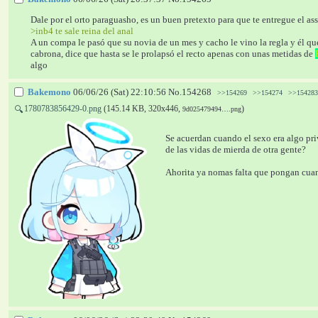
Dale por el orto paraguasho, es un buen pretexto para que te entregue el as
>inb4 te sale reina del anal
A un compa le pasó que su novia de un mes y cacho le vino la regla y él quería
cabrona, dice que hasta se le prolapsó el recto apenas con unas metidas de 
algo
Bakemono
06/06/26 (Sat) 22:10:56
No.
154268
>>154269
>>154274
>>154283
1780783856429-0.png
(145.14 KB, 320x446,
)
🔍
9d025479494….png
Se acuerdan cuando el sexo era algo pri
de las vidas de mierda de otra gente?
Ahorita ya nomas falta que pongan cuan