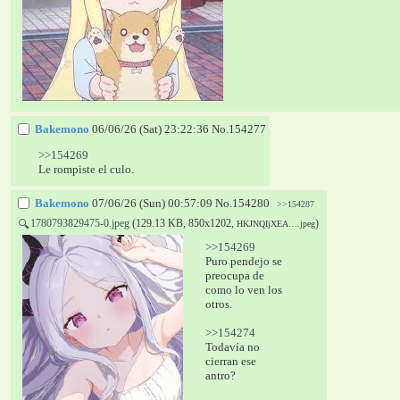
Bakemono
06/06/26 (Sat) 23:22:36
No.
154277
>>154269
Le rompiste el culo.
Bakemono
07/06/26 (Sun) 00:57:09
No.
154280
>>154287
1780793829475-0.jpeg
(129.13 KB, 850x1202,
)
🔍
HKJNQIjXEA….jpeg
>>154269
Puro pendejo se 
preocupa de 
como lo ven los 
otros. 
>>154274
Todavía no 
cierran ese 
antro?