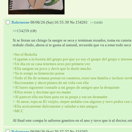
Bakemono
06/06/26 (Sat) 16:55:39
No.
154261
>>154283
>>154259
(OP)
Si se frotan un chingo la sangre se seca y terminan rozados, toma en cuneta
resbale chido, ahora si te gusta al natural, recuerda que va a estar todo se
>Ser el Bedolla 
>Ligarme a la bonita del grupo por que yo soy el guapo del grupo e interes
>Un dia en su casa tenemos sexo por primera vez
>Ella sangrar un poco y decir que le duele mucho
>Ya le rompi su himencito pense
>Todo el fin de semana pensar en casarnos, tener una familia e incluso invita
>Ilucionarme y ahcer planes de mi vida con ella
>Al lunes siguiente contarle a mi grupo de amigos que la desquinte
>Ellos reirse y decirme que no mame
>Al parecer ella era bien puta en su prepa y era un desmadre
> -Si anon, topa su IG viejito, siepre andaba con alguien y tuvo pedos con
>Ella acercarseme dulcemente y saludar a mis amigos
>MCC 
Al final este compa le salieron granitos en el ano y tuvo que ir al doctor, es
Bakemono
06/06/26 (Sat) 20:37:37
No.
154265