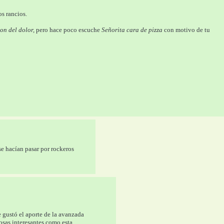
os rancios.
son del dolor,
 pero hace poco escuche 
Señorita cara de pizza
 con motivo de tu 
se hacían pasar por rockeros
 gustó el aporte de la avanzada 
osas interesantes como esta 