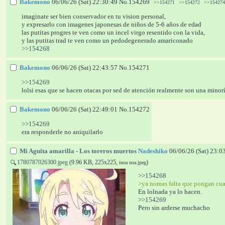
Bakemono
06/06/26 (Sat) 22:30:49
No.
154269
>>154271
>>154272
>>154274
imaginate ser bien conservador en tu vision personal,
y expresarlo con imagenes japonesas de niños de 5-6 años de edad
las putitas progres te ven como un incel virgo resentido con la vida,
y las putitas trad te ven como un pedodegenerado amariconado
>>154268
Bakemono
06/06/26 (Sat) 22:43:57
No.
154271
>>154269
lolsi esas que se hacen otacas por sed de atención realmente son una minorí
Bakemono
06/06/26 (Sat) 22:49:01
No.
154272
>>154269
era responderle no aniquilarlo
Mi Aguita amarilla - Los toreros muertos
Nadeshiko
06/06/26 (Sat) 23:0
1780787026300.jpeg
(9.96 KB, 225x225,
)
🔍
inoa noa.jpeg
>>154268
>ya nomas falta que pongan cua
En lolnada ya lo hacen.
>>154269
Pero sin arderse muchacho