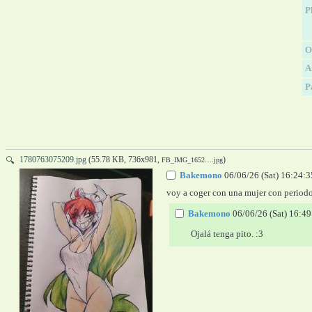
P
O
A
P
1780763075209.jpg
(55.78 KB, 736x981,
)
🔍
FB_IMG_1652….jpg
Bakemono
06/06/26 (Sat) 16:24:3
voy a coger con una mujer con periodo
Bakemono
06/06/26 (Sat) 16:49
Ojalá tenga pito. :3