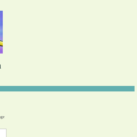
n
age