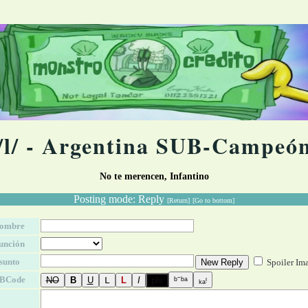
/l/ - Argentina SUB-Campeó
No te merencen, Infantino
Posting mode: Reply
[Return]
[Go to bottom]
ombre
unción
sunto
Spoiler Im
BCode