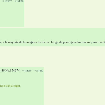
>>154277
>>154280
a, a la mayoría de las mujeres les da un chingo de pena ajena los otacos y sus moni
3:46
No.
154274
>>154280
>>154282
ndo van a cagar.