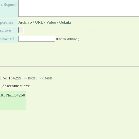
lz Rspond
pciones
Archivo
/
URL
/
Video
/
Oekaki
rchivo
+
assword
(For file deletion.)
5
No.
154259
>>154261
>>154283
, deseenme suerte.
:01
No.
154260