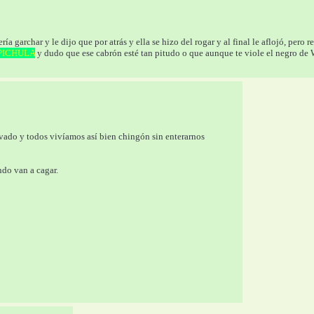
s
 garchar y le dijo que por atrás y ella se hizo del rogar y al final le aflojó, pero r
PICHULA
 y dudo que ese cabrón esté tan pitudo o que aunque te viole el negro de 
vado y todos vivíamos así bien chingón sin enterarnos 
do van a cagar.