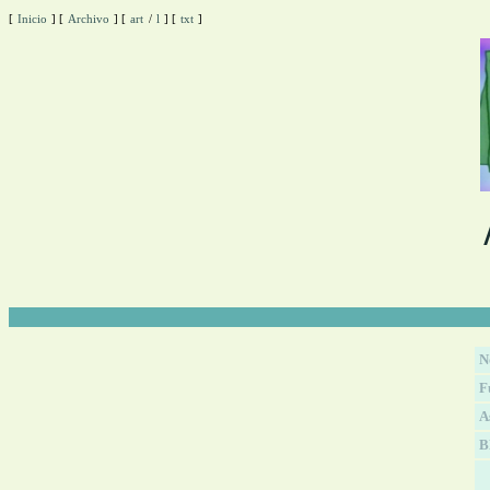
[
Inicio
]
[
Archivo
]
[
art
/
l
]
[
txt
]
N
F
A
B