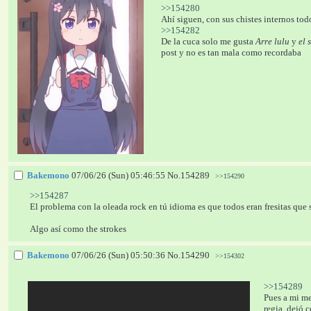
>>154280
Ahí siguen, con sus chistes internos tod
>>154282
De la cuca solo me gusta 
Arre lulu
 y 
el 
post y no es tan mala como recordaba
Bakemono
07/06/26 (Sun) 05:46:55
No.
154289
>>154290
>>154287
El problema con la oleada rock en tú idioma es que todos eran fresitas que 
Algo así como the strokes
Bakemono
07/06/26 (Sun) 05:50:36
No.
154290
>>154302
>>154289
Pues a mi me
regia, dejó c