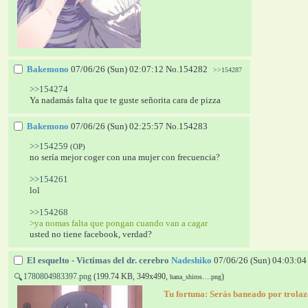
Bakemono
07/06/26 (Sun) 02:07:12
No.
154282
>>154287
>>154274
Ya nadamás falta que te guste señorita cara de pizza
Bakemono
07/06/26 (Sun) 02:25:57
No.
154283
>>154259
(OP)
no sería mejor coger con una mujer con frecuencia?
>>154261
lol
>>154268
>ya nomas falta que pongan cuando van a cagar
usted no tiene facebook, verdad?
El esquelto - Victimas del dr. cerebro
Nadeshiko
07/06/26 (Sun) 04:03:04
1780804983397.png
(199.74 KB, 349x490,
)
🔍
hana_shiros….png
  Tu fortuna: 
Serás baneado por trolaz