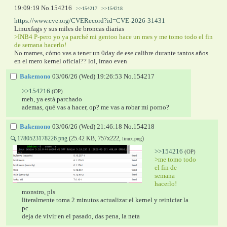
19:09:19
No.
154216
>>154217
>>154218
https://www.cve.org/CVERecord?id=CVE-2026-31431
Linuxfags y sus miles de broncas diarias
>INB4 P-pero yo ya parché mi gentoo hace un mes y me tomo todo el fin 
de semana hacerlo!
No mames, cómo vas a tener un 0day de ese calibre durante tantos años 
en el mero kernel oficial?? lol, lmao even
Bakemono
03/06/26 (Wed) 19:26:53
No.
154217
>>154216
(OP)
meh, ya está parchado
ademas, qué vas a hacer, op? me vas a robar mi porno?
Bakemono
03/06/26 (Wed) 21:46:18
No.
154218
1780523178226.png
(25.42 KB, 757x222,
)
🔍
linux.png
>>154216
(OP)
>me tomo todo 
el fin de 
semana 
hacerlo!
monstro, pls
literalmente toma 2 minutos actualizar el kernel y reiniciar la 
pc
deja de vivir en el pasado, das pena, la neta