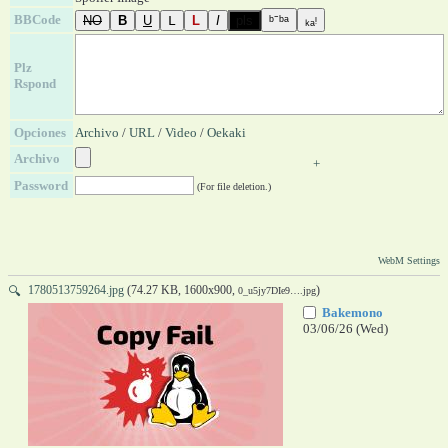
BBCode
Plz
Rspond
Opciones
Archivo
/
URL
/
Video
/
Oekaki
Archivo
+
Password
(For file deletion.)
WebM Settings
1780513759264.jpg
(74.27 KB, 1600x900,
)
🔍
0_u5jy7DIe9….jpg
Bakemono
03/06/26 (Wed)