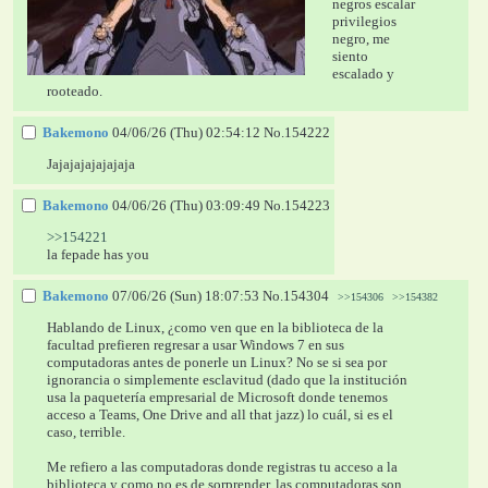
negros escalar 
privilegios 
negro, me 
siento 
escalado y 
rooteado.
Bakemono
04/06/26 (Thu) 02:54:12
No.
154222
Jajajajajajajaja
Bakemono
04/06/26 (Thu) 03:09:49
No.
154223
>>154221
la fepade has you
Bakemono
07/06/26 (Sun) 18:07:53
No.
154304
>>154306
>>154382
Hablando de Linux, ¿como ven que en la biblioteca de la 
facultad prefieren regresar a usar Windows 7 en sus 
computadoras antes de ponerle un Linux? No se si sea por 
ignorancia o simplemente esclavitud (dado que la institución 
usa la paquetería empresarial de Microsoft donde tenemos 
acceso a Teams, One Drive and all that jazz) lo cuál, si es el 
caso, terrible.
Me refiero a las computadoras donde registras tu acceso a la 
biblioteca y como no es de sorprender, las computadoras son 