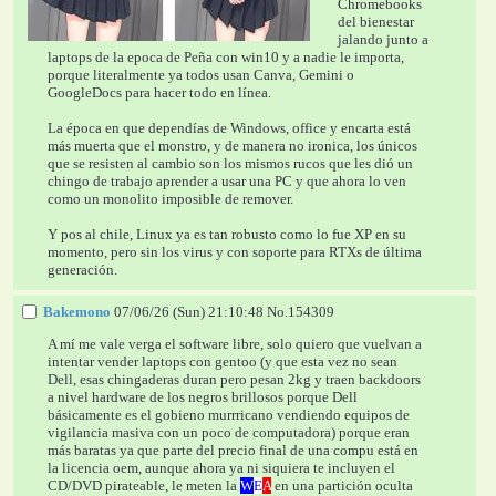
Chromebooks 
del bienestar 
jalando junto a 
laptops de la epoca de Peña con win10 y a nadie le importa, 
porque literalmente ya todos usan Canva, Gemini o 
GoogleDocs para hacer todo en línea. 
La época en que dependías de Windows, office y encarta está 
más muerta que el monstro, y de manera no ironica, los únicos 
que se resisten al cambio son los mismos rucos que les dió un 
chingo de trabajo aprender a usar una PC y que ahora lo ven 
como un monolito imposible de remover. 
Y pos al chile, Linux ya es tan robusto como lo fue XP en su 
momento, pero sin los virus y con soporte para RTXs de última 
generación.
Bakemono
07/06/26 (Sun) 21:10:48
No.
154309
A mí me vale verga el software libre, solo quiero que vuelvan a 
intentar vender laptops con gentoo (y que esta vez no sean 
Dell, esas chingaderas duran pero pesan 2kg y traen backdoors 
a nivel hardware de los negros brillosos porque Dell 
básicamente es el gobieno murrricano vendiendo equipos de 
vigilancia masiva con un poco de computadora) porque eran 
más baratas ya que parte del precio final de una compu está en 
la licencia oem, aunque ahora ya ni siquiera te incluyen el 
CD/DVD pirateable, le meten la 
W
E
A
 en una partición oculta 