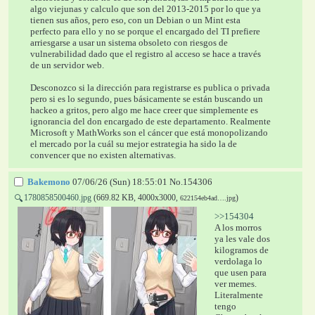
algo viejunas y calculo que son del 2013-2015 por lo que ya 
tienen sus años, pero eso, con un Debian o un Mint esta 
perfecto para ello y no se porque el encargado del TI prefiere 
arriesgarse a usar un sistema obsoleto con riesgos de 
vulnerabilidad dado que el registro al acceso se hace a través 
de un servidor web.
Desconozco si la dirección para registrarse es publica o privada 
pero si es lo segundo, pues básicamente se están buscando un 
hackeo a gritos, pero algo me hace creer que simplemente es 
ignorancia del don encargado de este departamento. Realmente 
Microsoft y MathWorks son el cáncer que está monopolizando 
el mercado por la cuál su mejor estrategia ha sido la de 
convencer que no existen alternativas.
Bakemono
07/06/26 (Sun) 18:55:01
No.
154306
1780858500460.jpg
(669.82 KB, 4000x3000,
)
🔍
622154eb4ad….jpg
>>154304
A los morros 
ya les vale dos 
kilogramos de 
verdolaga lo 
que usen para 
ver memes.
Literalmente 
tengo 