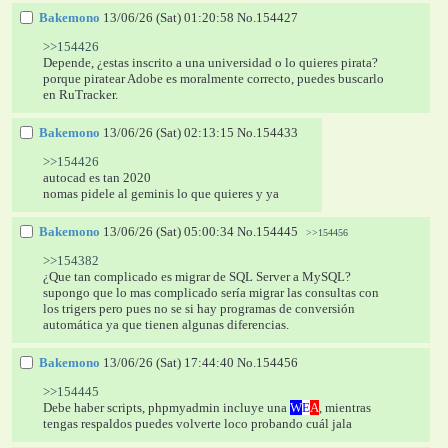
Bakemono
13/06/26 (Sat) 01:20:58
No.
154427
>>154426
Depende, ¿estas inscrito a una universidad o lo quieres pirata? 
porque piratear Adobe es moralmente correcto, puedes buscarlo 
en RuTracker.
Bakemono
13/06/26 (Sat) 02:13:15
No.
154433
>>154426
autocad es tan 2020
nomas pidele al geminis lo que quieres y ya
Bakemono
13/06/26 (Sat) 05:00:34
No.
154445
>>154456
>>154382
¿Que tan complicado es migrar de SQL Server a MySQL? 
supongo que lo mas complicado sería migrar las consultas con 
los trigers pero pues no se si hay programas de conversión 
automática ya que tienen algunas diferencias.
Bakemono
13/06/26 (Sat) 17:44:40
No.
154456
>>154445
Debe haber scripts, phpmyadmin incluye una 
W
E
A
, mientras 
tengas respaldos puedes volverte loco probando cuál jala