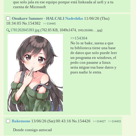
que solo jala en ese equipo porque está linkeada al uefi y a tu 
cuenta de Microsoft
Otsukare Summer - HALCALI
Nadeshiko
11/06/26 (Thu)
18:34:05
No.
154382
>>154445
1781202845393.jpg
(762.85 KB, 1049x1474,
)
🔍
1f42c2b560c….jpg
>>154304
No lo se bake, suena a que 
tu biblioteca tiene una base 
de datos que solo puede leer 
un programa en windows, el 
pedo con pasarse a linux 
seria migrar esa base datos y 
pues nadie le entra.
Bakemono
13/06/26 (Sat) 00:43:16
No.
154426
>>154427
>>154433
Donde consigo autocad