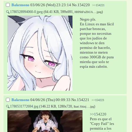
Bakemono
03/06/26 (Wed) 23:23:14
No.
154220
>>154221
1780528994060-0.jpeg
(64.41 KB, 599x691,
)
🔍
HHNhFuZbUA….jpeg
Negro pls.
En Linux es mas fácil 
parchar broncas, 
porque no necesitas 
que los judíos de 
windows te den 
permiso de hacerlo, 
mientras te meten 
como 300GB de pura 
mierda que solo te 
espía más cabrón.
Bakemono
04/06/26 (Thu) 00:09:33
No.
154221
>>154223
1780531772694.jpg
(146.22 KB, 1280x720,
)
🔍
Ikari.Shinj….jpg
>>154220
Pero es que el 
"Copy Fail" les 
permitía a los 