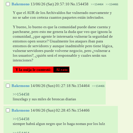
Bakemono
13/06/26 (Sat) 20:57:10
No.
154458
>>154464
>>154466
Y que el AUR de los Archivaldos fue vulnerado nuevamente y 
no se sabe con certeza cuantos paquetes están infectados.
Y bueno, lo bueno es que la comunidad puede darse cuenta y 
parchearse, pero esto me genera la duda que veo que ignora la 
comunidad, ¿que agente le interesaría vulnerar la seguridad de 
entornos open source? Usualmente los ataques iban para 
entornos de servidores y aunque inadmisible pero tiene lógica, 
vulnerar servidores puede volverse negocio, pero ¿vulnerar a 
los usuarios?, ¿quién será el responsable y cuales serán sus 
intenciones?
  Y la ouija le contestó: 
  Al rato 
Bakemono
14/06/26 (Sun) 01:27:18
No.
154464
>>154466
>>154458
linuxfags y sus miles de broncas diarias
Bakemono
14/06/26 (Sun) 02:28:45
No.
154466
>>154458
siempre habrá algun negro que lo haga nomas por los lulz