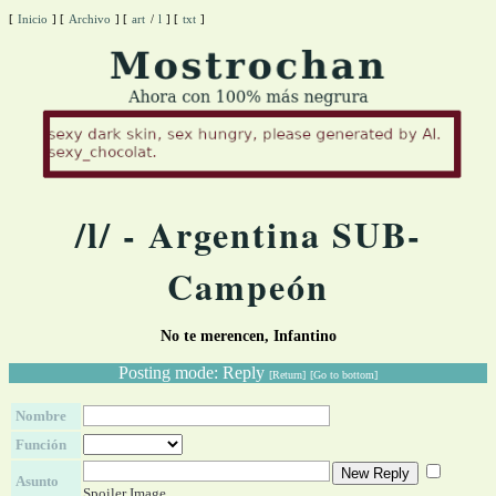
[
Inicio
]
[
Archivo
]
[
art
/
l
]
[
txt
]
/l/ - Argentina SUB-
Campeón
No te merencen, Infantino
Posting mode: Reply
[Return]
[Go to bottom]
Nombre
Función
Asunto
Spoiler Image