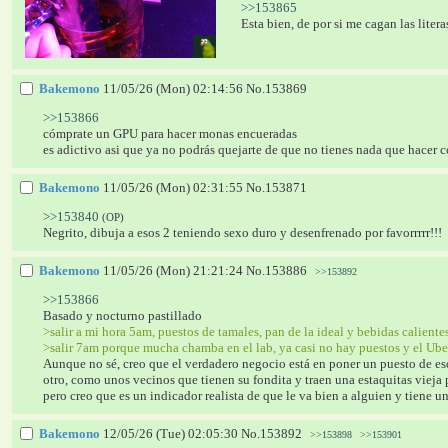
>>153865
Esta bien, de por si me cagan las lite
Bakemono
11/05/26 (Mon) 02:14:56
No.
153869
>>153866
cómprate un GPU para hacer monas encueradas
es adictivo asi que ya no podrás quejarte de que no tienes nada que hacer c
Bakemono
11/05/26 (Mon) 02:31:55
No.
153871
>>153840
(OP)
Negrito, dibuja a esos 2 teniendo sexo duro y desenfrenado por favorrrrr!!!
Bakemono
11/05/26 (Mon) 21:21:24
No.
153886
>>153892
>>153866
Basado y nocturno pastillado
>salir a mi hora 5am, puestos de tamales, pan de la ideal y bebidas calient
>salir 7am porque mucha chamba en el lab, ya casi no hay puestos y el Uber 
Aunque no sé, creo que el verdadero negocio está en poner un puesto de eso
otro, como unos vecinos que tienen su fondita y traen una estaquitas vieja 
pero creo que es un indicador realista de que le va bien a alguien y tiene 
Bakemono
12/05/26 (Tue) 02:05:30
No.
153892
>>153898
>>153901