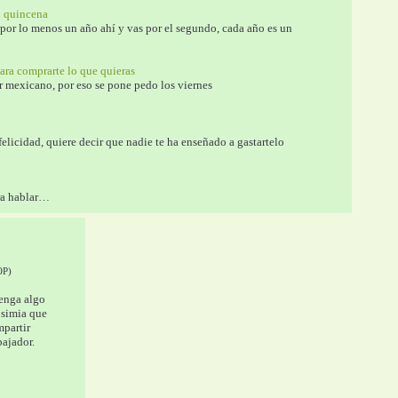
tu quincena
 por lo menos un año ahí y vas por el segundo, cada año es un 
ara comprarte lo que quieras
or mexicano, por eso se pone pedo los viernes
 felicidad, quiere decir que nadie te ha enseñado a gastartelo 
ara hablar…
OP)
enga algo 
 simia que 
partir 
bajador.