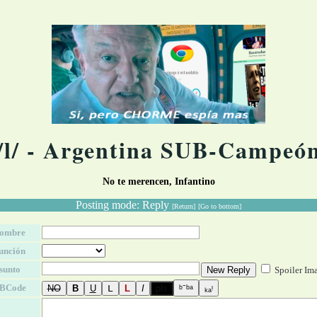
/l/ - Argentina SUB-Campeó
No te merencen, Infantino
Posting mode: Reply
[Return]
[Go to bottom]
ombre
unción
sunto
Spoiler Im
BCode