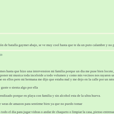
ión de batalla gaymer abajo, se ve muy cool hasta que te da un puto calambre y no p
20
rnes hasta que hizo una intervension mi familia porque un dia me puse bien locote
poner mi musica toda inceloide a todo volumen y como mis vecinos nos rayaron uno
e en ellos pero mi hermana me dijo que estaba mal y me dejo en la calle por un rat
guste o sienta algo por ella
ndizado porque en playa con familia y sin alcohol esta de la ultra hueva. 
e weas de amazon para sentirme bien ya que no puedo tomar
todo el dia para jugar videas o andar de chaqueto o limpiar la casa, pienso entren