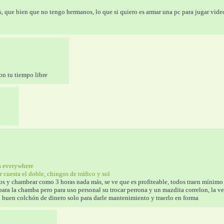
ras, que bien que no tengo hermanos, lo que si quiero es armar una pc para jugar vid
on tu tiempo libre
es everywhere
cuesta el doble, chingos de tráfico y sol
s y chambear como 3 horas nada más, se ve que es profiteable, todos traen mínimo u
para la chamba pero para uso personal su trocar perrona y un mazdita correlon, la v
un buen colchón de dinero solo para darle mantenimiento y traerlo en forma