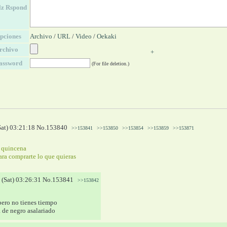
lz Rspond
pciones
Archivo
/
URL
/
Video
/
Oekaki
rchivo
+
assword
(For file deletion.)
Sat) 03:21:18
No.
153840
>>153841
>>153850
>>153854
>>153859
>>153871
u quincena
ara comprarte lo que quieras
 (Sat) 03:26:31
No.
153841
>>153842
pero no tienes tiempo
 de negro asalariado