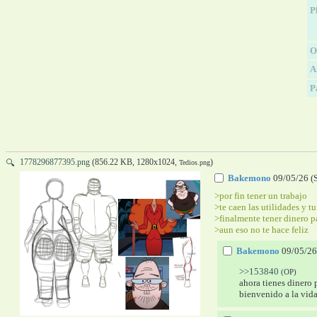
P
O
A
P
1778296877395.png
(856.22 KB, 1280x1024,
)
🔍
Tedios.png
Bakemono
09/05/26 (
>por fin tener un trabajo
>te caen las utilidades y t
>finalmente tener dinero p
>aun eso no te hace feliz
Bakemono
09/05/26
>>153840
(OP)
ahora tienes dinero 
bienvenido a la vida