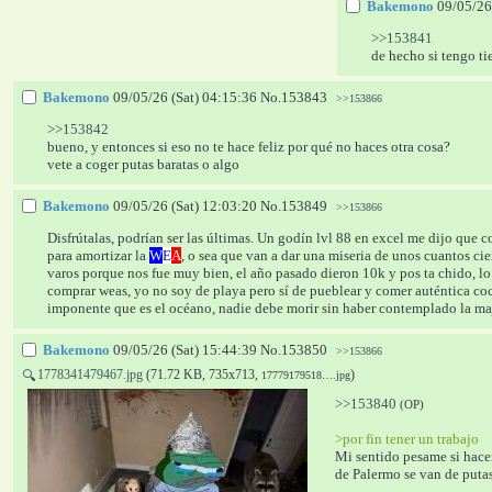
Bakemono
09/05/26
>>153841
de hecho si tengo ti
Bakemono
09/05/26 (Sat) 04:15:36
No.
153843
>>153866
>>153842
bueno, y entonces si eso no te hace feliz por qué no haces otra cosa?
vete a coger putas baratas o algo
Bakemono
09/05/26 (Sat) 12:03:20
No.
153849
>>153866
Disfrútalas, podrían ser las últimas. Un godín lvl 88 en excel me dijo que
para amortizar la 
W
E
A
, o sea que van a dar una miseria de unos cuantos ci
varos porque nos fue muy bien, el año pasado dieron 10k y pos ta chido, lo 
comprar weas, yo no soy de playa pero sí de pueblear y comer auténtica cocin
imponente que es el océano, nadie debe morir sin haber contemplado la ma
Bakemono
09/05/26 (Sat) 15:44:39
No.
153850
>>153866
1778341479467.jpg
(71.72 KB, 735x713,
)
🔍
17779179518….jpg
>>153840
(OP)
>por fin tener un trabajo
Mi sentido pesame si hacer 
de Palermo se van de puta