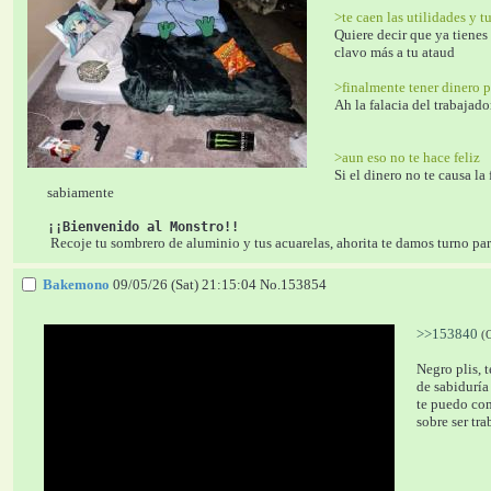
>te caen las utilidades y 
Quiere decir que ya tienes
clavo más a tu ataud
>finalmente tener dinero p
Ah la falacia del trabajad
>aun eso no te hace feliz
Si el dinero no te causa la
sabiamente
¡¡Bienvenido al Monstro!!
 Recoje tu sombrero de aluminio y tus acuarelas, ahorita te damos turno p
Bakemono
09/05/26 (Sat) 21:15:04
No.
153854
>>153840
(
Negro plis, t
de sabiduría
te puedo com
sobre ser tra