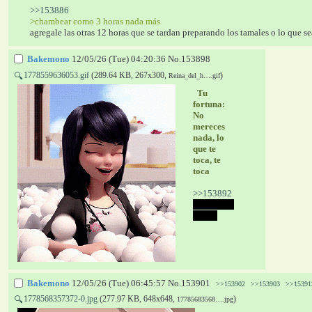
>>153886
>chambear como 3 horas nada más
agregale las otras 12 horas que se tardan preparando los tamales o lo que 
Bakemono
12/05/26 (Tue) 04:20:36
No.
153898
1778559636053.gif
(289.64 KB, 267x300,
)
🔍
Reina_del_h….gif
  Tu 
fortuna: 
No 
mereces 
nada, lo 
que te 
toca, te 
toca 
>>153892
lol pinche 
culero
Bakemono
12/05/26 (Tue) 06:45:57
No.
153901
>>153902
>>153903
>>15391
1778568357372-0.jpg
(277.97 KB, 648x648,
)
🔍
17785683568….jpg