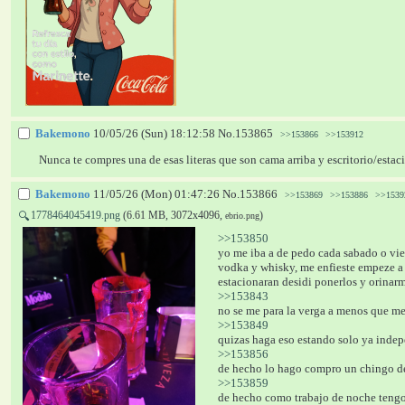
Bakemono
10/05/26 (Sun) 18:12:58
No.
153865
>>153866
>>153912
Nunca te compres una de esas literas que son cama arriba y escritorio/estac
Bakemono
11/05/26 (Mon) 01:47:26
No.
153866
>>153869
>>153886
>>1539
1778464045419.png
(6.61 MB, 3072x4096,
)
🔍
ebrio.png
>>153850
yo me iba a de pedo cada sabado o vie
vodka y whisky, me enfieste empeze a 
estacionaran desidi ponerlos y orinarm
>>153843
no se me para la verga a menos que me 
>>153849
quizas haga eso estando solo ya indepe
>>153856
de hecho lo hago compro un chingo d
>>153859
de hecho como trabajo de noche tengo 