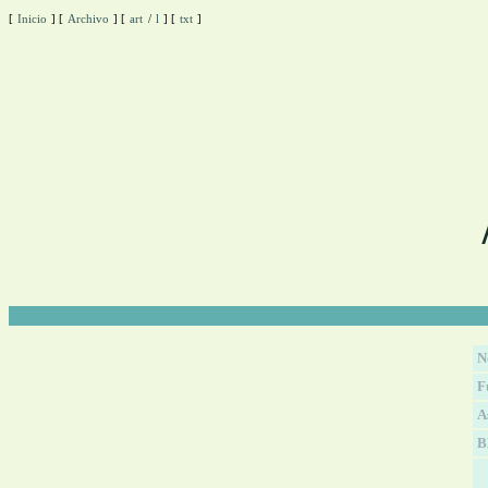
[
Inicio
]
[
Archivo
]
[
art
/
l
]
[
txt
]
N
F
A
B