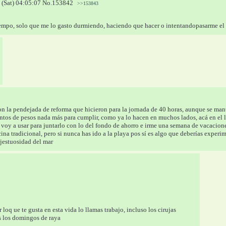
 (Sat) 04:05:07
No.
153842
>>153843
empo, solo que me lo gasto durmiendo, haciendo que hacer o intentandopasarme el b
 con la pendejada de reforma que hicieron para la jornada de 40 horas, aunque se ma
entos de pesos nada más para cumplir, como ya lo hacen en muchos lados, acá en el 
voy a usar para juntarlo con lo del fondo de ahorro e irme una semana de vacaciones 
a tradicional, pero si nunca has ido a la playa pos sí es algo que deberías experime
jestuosidad del mar
loq ue te gusta en esta vida lo llamas trabajo, incluso los cirujas 
s los domingos de raya