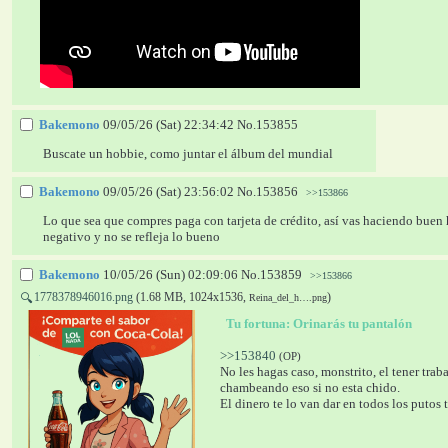
Bakemono
09/05/26 (Sat) 22:34:42
No.
153855
Buscate un hobbie, como juntar el álbum del mundial
Bakemono
09/05/26 (Sat) 23:56:02
No.
153856
>>153866
Lo que sea que compres paga con tarjeta de crédito, así vas haciendo buen 
negativo y no se refleja lo bueno
Bakemono
10/05/26 (Sun) 02:09:06
No.
153859
>>153866
1778378946016.png
(1.68 MB, 1024x1536,
)
🔍
Reina_del_h….png
  Tu fortuna: 
Orinarás tu pantalón 
>>153840
(OP)
No les hagas caso, monstrito, el tener traba
chambeando eso si no esta chido.
El dinero te lo van dar en todos los putos 