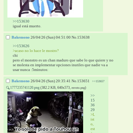
>>153630
igual está muerto.
Bakemono
26/04/26 (Sun) 04:51:00
No.
153638
>>153626
>acaso no lo hace le mostro?
chi
pero el monstro es un chan maduro que sabe lo que quiere y no 
se molesta en implementar opciones inutiles que nadie va a 
usar nunca :5minutos:
Bakemono
26/04/26 (Sun) 20:35:41
No.
153651
>>153657
1777235741120.png
(382.2 KB, 640x573,
)
🔍
exvoto.png
>>
15
36
29
>L
ist
o, 
est