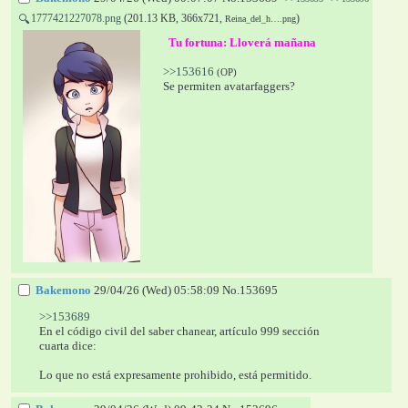
1777421227078.png
(201.13 KB, 366x721,
)
🔍
Reina_del_h….png
  Tu fortuna: 
Lloverá mañana 
>>153616
(OP)
Se permiten avatarfaggers?
Bakemono
29/04/26 (Wed) 05:58:09
No.
153695
>>153689
En el código civil del saber chanear, artículo 999 sección 
cuarta dice:
Lo que no está expresamente prohibido, está permitido.