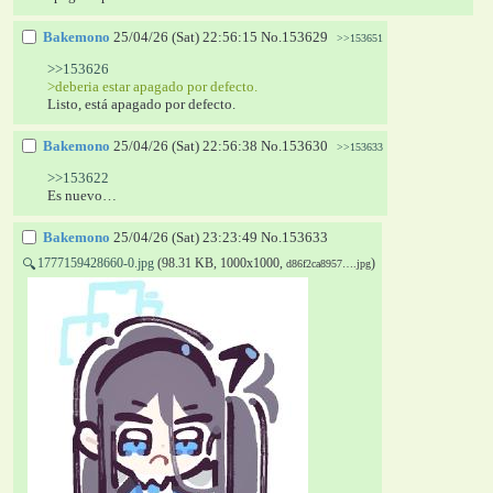
Bakemono
25/04/26 (Sat) 22:56:15
No.
153629
>>153651
>>153626
>deberia estar apagado por defecto.
Listo, está apagado por defecto.
Bakemono
25/04/26 (Sat) 22:56:38
No.
153630
>>153633
>>153622
Es nuevo…
Bakemono
25/04/26 (Sat) 23:23:49
No.
153633
1777159428660-0.jpg
(98.31 KB, 1000x1000,
)
🔍
d86f2ca8957….jpg