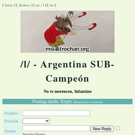
[
Inicio
]
[
Archivo
]
[
art
/
l
]
[
txt
]
/l/ - Argentina SUB-
Campeón
No te merencen, Infantino
Posting mode: Reply
[Return]
[Go to bottom]
Nombre
Función
Asunto
Spoiler Image