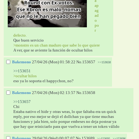
á 
ap
ag
ad
o 
po
r 
defecto.
Que buen servicio
>monstro es un chan maduro que sabe lo que quiere
A ver, que se aviente la función de ocultar hilos
Bakemono
27/04/26 (Mon) 01:58:22
No.
153657
>>153658
>>153651
>ocultar hilos 
eso ya lo soporta el happychon, no?
Bakemono
27/04/26 (Mon) 02:13:57
No.
153658
>>153657
Chi
Estaba nativo el hide y otras weas, lo que faltaba era un quick 
reply, por eso mejor se dejó el dollchan ya que tiene muchas 
funciones y jala bien, solo porque embeses no deja postear ya 
que hay que reiniciarlo para que vuelva a tener un token válido
Bakemono
29/04/26 (Wed) 00:07:07
No.
153689
>>153695
>>153696