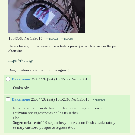
16:43:09
No.
153616
>>153622
>>153689
Hola chicos, quería invitarlos a todos para que se den un vuelta por mi 
chansito.
https://r76.org/
Bye, cuídense y tomen mucha agua :)
Bakemono
25/04/26 (Sat) 16:45:52
No.
153617
Osaka plz
Bakemono
25/04/26 (Sat) 16:52:30
No.
153618
>>153626
Nunca entendí eso de los boards /meta/, imagina tomar 
activamente sugerencias de los usuarios
also 
Sugerencia : entré 10 segundos y hace autorefresh a cada rato y 
es muy castroso porque te regresa #top