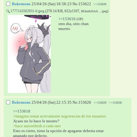
Bakemono
25/04/26 (Sat) 18:58:23
No.
153622
>>153630
1777143502931-0.jpeg
(270.14 KB, 612x1107,
)
🔍
HGkzth1bAA….jpeg
>>153616
(OP)
otro dia, otro chan 
muerto.
Bakemono
25/04/26 (Sat) 22:15:35
No.
153626
>>153629
>>153638
>>153618
>imagina tomar activamente sugerencias de los usuarios
Acaso no lo hace le mostro?
>hace autorefresh a cada rato
Esto es cierto, tiene la opción de apagarse deberia estar 
apagado por defecto.