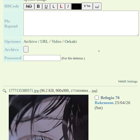
BBCode
Plz
Rspond
Opciones
Archivo
/
URL
/
Video
/
Oekaki
Archivo
+
Password
(For file deletion.)
WebM Settings
1777135389571.jpg
(96.2 KB, 900x900,
)
🔍
17734594844….jpg
Refugio 76
Bakemono
25/04/26
(Sat)