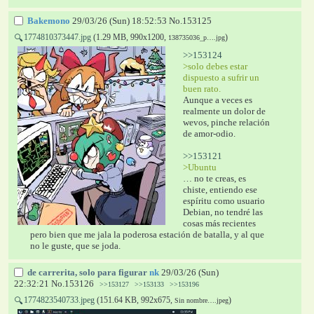
Bakemono
29/03/26 (Sun) 18:52:53
No.
153125
1774810373447.jpg
(1.29 MB, 990x1200,
)
🔍
138735036_p….jpg
>>153124
>solo debes estar 
dispuesto a sufrir un 
buen rato.
Aunque a veces es 
realmente un dolor de 
wevos, pinche relación 
de amor-odio.
>>153121
>Ubuntu
… no te creas, es 
chiste, entiendo ese 
espíritu como usuario 
Debian, no tendré las 
cosas más recientes 
pero bien que me jala la poderosa estación de batalla, y al que 
no le guste, que se joda.
de carrerita, solo para figurar
nk
29/03/26 (Sun)
22:32:21
No.
153126
>>153127
>>153133
>>153196
1774823540733.jpeg
(151.64 KB, 992x675,
)
🔍
Sin nombre….jpeg