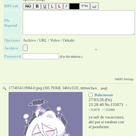
BBCode
Plz
Rspond
Opciones
Archivo
/
URL
/
Video
/
Oekaki
Archivo
+
Password
(For file deletion.)
WebM Settings
1774654119984-0.jpeg
(101.79 KB, 1461x1531,
)
🔍
HEBsbLTasA….jpeg
Bakemono
27/03/26 (Fri)
23:28:40
No.
153073
>
>153078
>>153086
ya salí de vacaciones, 
ahí por si estaban con 
el pendiente.