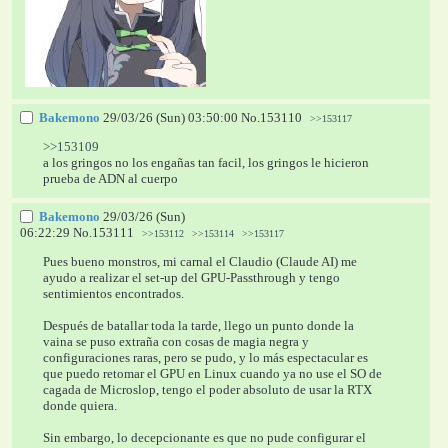
Bakemono
29/03/26 (Sun) 03:50:00
No.
153110
>>153117
>>153109
a los gringos no los engañas tan facil, los gringos le hicieron 
prueba de ADN al cuerpo
Bakemono
29/03/26 (Sun)
06:22:29
No.
153111
>>153112
>>153114
>>153117
Pues bueno monstros, mi carnal el Claudio (Claude AI) me 
ayudo a realizar el set-up del GPU-Passthrough y tengo 
sentimientos encontrados.
Después de batallar toda la tarde, llego un punto donde la 
vaina se puso extraña con cosas de magia negra y 
configuraciones raras, pero se pudo, y lo más espectacular es 
que puedo retomar el GPU en Linux cuando ya no use el SO de 
cagada de Microslop, tengo el poder absoluto de usar la RTX 
donde quiera.
Sin embargo, lo decepcionante es que no pude configurar el 