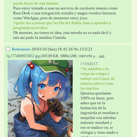
pueda hacer de otra manera
Pues estoy tentado a usar un servicio de escritorio remoto como 
Rust-Desk o una integración extraña y magia voodoo linuxera 
como WinApps, pero de momento estoy joya.
>quién iba a pensar que las IAs del diablo iban a aprender a 
programar nivel dios
Oh monstro, no tienes ni idea, esta mierda no es nada fácil y 
aún así pudo la maldita Clauida.
Bakemono
29/03/26 (Sun) 18:45:26
No.
153123
1774809925852.jpg
(303.09 KB, 1000x1200,
)
🔍
138074789_p….jpg
>>153117
>Ya mándela a la 
verga mi compa y 
trabaje con Linux de 
manera nativa como 
los machos.
Quisiera quedarme 
100% en linux, pero 
sabes que en la 
formación de la 
ingeniería te enseñan a 
maquilar con mierdas 
industry standard y 
eso se traduce en, te 
chingas y estas atado a 