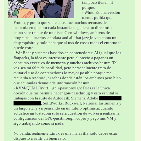
tampoco tienen ni 
porque.
- Wine: Es una versión 
menos pulida que 
Proton, y por lo que vi, te consume muchos recursos de 
memoria en que por cada instancia te genera un directorio 
como si se tratase de un disco C en windows, archivos de 
programa, usuarios, appdata and all that jazz,lo veo como un 
despropósito y todo para que al uso de cosas rudas el entorno te 
quede corto.
- WinBoat y sistemas basados en contenedores: Al igual que los 
flatpacks, la idea es interesante pero el precio a pagar es un 
consumo excesivo de memoria y muchos archivos basura. Tal 
vez sea mi falta de habilidad, pero personalmente trato de 
evitar el uso de contenedores lo mayor posible porque me 
recuerda a Android, ni sabes donde están los archivos pero bien 
que acumulas demasiada información basura.
- KVM/QEMU/livirt + gpu-passthrough: Pues es la única 
opción que me permite hacer gpu-passthroug y esto es vital si 
trabajas con la suite de Autodesk, Siemens, Adobe 
que chingue 
su madre Adobe
, SolidWorks, Rockwell, National Instruments y 
un largo etc. y ya pensando en un futuro optimista, cuando 
actualice mi tostadora solo será cuestión de volver a realizar la 
configuración del GPU-passthrough, copio y pego mis VM y 
sigo trabajando como si nada.
No banda, realmente Linux es una maravilla, solo debes estar 
dispuesto a sufrir un buen rato.