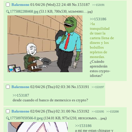
Bakemono
01/04/26 (Wed) 22:24:48
No.
153187
>>153191
1775082288468.jpg
(53.1 KB, 700x530,
)
🔍
b02fe940861….jpg
>>153186
>la 
tranquilidad 
de traer la 
cartera llena de 
dinero y los 
bolsillos 
repletos de 
monedas.
¿Cuándo 
aprenderán 
estos crypto-
idiotas?
Bakemono
02/04/26 (Thu) 02:03:36
No.
153191
>>153197
>>153187
desde cuando el banco de memexico es crypto?
Bakemono
02/04/26 (Thu) 02:31:00
No.
153192
>>153195
>>153200
1775097059566-0.jpeg
(134.01 KB, 975x1210,
)
🔍
HBXGlO8aMA….jpeg
>>153186
a mi me estan chingue y 