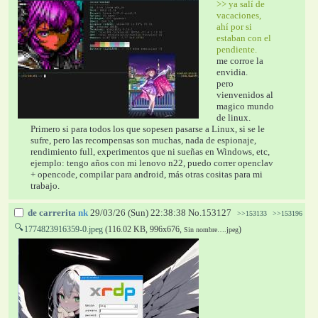
>> ya salí de 
vacaciones, 
ahí por si 
estaban con el 
pendiente.
me corroe la 
envidia.
pero 
vienvenidos al 
magico mundo 
de linux.
Primero si para todos los que sopesen pasarse a Linux, si se le 
sufre, pero las recompensas son muchas, nada de espionaje, 
rendimiento full, experimentos que ni sueñas en Windows, etc, 
ejemplo: tengo años con mi lenovo n22, puedo correr openclav 
+ opencode, compilar para android, más otras cositas para mi 
trabajo.
de carrerita
nk
29/03/26 (Sun) 22:38:38
No.
153127
>>153133
>>153196
🔍
1774823916359-0.jpeg
(116.02 KB, 996x676,
)
Sin nombre….jpeg