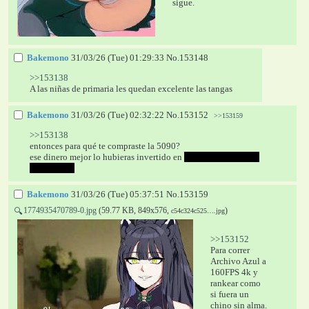
sigue.
Bakemono
31/03/26 (Tue) 01:29:33
No.
153148
>>153138
A las niñas de primaria les quedan excelente las tangas
Bakemono
31/03/26 (Tue) 02:32:22
No.
153152
>>153159
>>153138
entonces para qué te compraste la 5090?
ese dinero mejor lo hubieras invertido en 
pagar otros 10 años 
del monstro
Bakemono
31/03/26 (Tue) 05:37:51
No.
153159
1774935470789-0.jpg
(59.77 KB, 849x576,
)
🔍
c54c324c525….jpg
>>153152
Para correr 
Archivo Azul a 
160FPS 4k y 
rankear como 
si fuera un 
chino sin alma. 