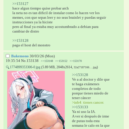
>>153127
hace algun tiempo quise probar arch
la neta no es tan dificil de instalar como lo hacen ver los 
memes, con que sepas leer y no seas brainlet y puedas seguir 
instrucciones ya la hiciste
pero al final ya estaba muy acostumbrado a debian para 
cambiar de distro
>>153128
paga el host del monstro
Bakemono
30/03/26 (Mon)
19:35:54
No.
153138
>>153148
>>153152
>>153170
1774899353306-0.jpg
(5.89 MB, 2048x2614,
)
🔍
32a27187166….jpg
>>153128
Ve a al doctor y dile que 
te haga exámenes 
completos de todo 
porque tienes miedo de 
tener cáncer
>inb4: tienes cancer. 
>>153133
Ya ni uso la IA. 
A ver si después de irme 
de putas toda esta 
semana le calo en la que 