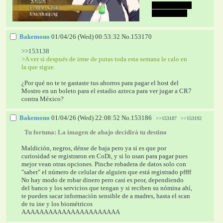
y otros juegos 
del STEAM. 
Bakemono
01/04/26 (Wed) 00:53:32
No.
153170
>>153138
>A ver si después de irme de putas toda esta semana le calo en 
la que sigue.
¿Por qué no te te gastaste tus ahorros para pagar el host del 
Mostro en un boleto para el estadio azteca para ver jugar a CR7 
contra México?
Bakemono
01/04/26 (Wed) 22:08:52
No.
153186
>>153187
>>153192
  Tu fortuna: 
La imagen de abajo decidirá tu destino 
Maldición, negros, dénse de baja pero ya si es que por 
curiosidad se registraron en CoDi, y si lo usan para pagar pues 
mejor vean otras opciones. Pinche robadera de datos solo con 
"saber" el número de celular de alguien que está registrado pffff 
No hay modo de robar dinero pero casi es peor, dependiendo 
del banco y los servicios que tengan y si reciben su nómina ahí, 
te pueden sacar información sensible de a madres, hasta el scan 
de tu ine y los biométricos
AAAAAAAAAAAAAAAAAAAAAA