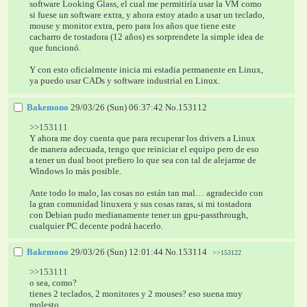
software Looking Glass, el cual me permitiría usar la VM como 
si fuese un software extra, y ahora estoy atado a usar un teclado, 
mouse y monitor extra, pero para los años que tiene este 
cacharro de tostadora (12 años) es sorprendete la simple idea de 
que funcionó.
Y con esto oficialmente inicia mi estadia permanente en Linux, 
ya puedo usar CADs y software industrial en Linux.
Bakemono
29/03/26 (Sun) 06:37:42
No.
153112
>>153111
Y ahora me doy cuenta que para recuperar los drivers a Linux 
de manera adecuada, tengo que reiniciar el equipo pero de eso 
a tener un dual boot prefiero lo que sea con tal de alejarme de 
Windows lo más posible.
Ante todo lo malo, las cosas no están tan mal… agradecido con 
la gran comunidad linuxera y sus cosas raras, si mi tostadora 
con Debian pudo medianamente tener un gpu-passthrough, 
cualquier PC decente podrá hacerlo.
Bakemono
29/03/26 (Sun) 12:01:44
No.
153114
>>153122
>>153111
o sea, como?
tienes 2 teclados, 2 monitores y 2 mouses? eso suena muy 
molesto