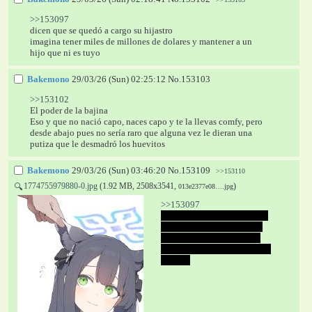
>>153097
dicen que se quedó a cargo su hijastro 
imagina tener miles de millones de dolares y mantener a un 
hijo que ni es tuyo
Bakemono
29/03/26 (Sun) 02:25:12
No.
153103
>>153102
El poder de la bajina
Eso y que no nació capo, naces capo y te la llevas comfy, pero 
desde abajo pues no sería raro que alguna vez le dieran una 
putiza que le desmadró los huevitos
Bakemono
29/03/26 (Sun) 03:46:20
No.
153109
>>153110
1774755979880-0.jpg
(1.92 MB, 2508x3541,
)
🔍
013e2377e08….jpg
>>153097
aquí dice la gente que no se 
murió, que fue puro pájaro 
nalgon de la momia y que 
les entregaron un doble a los 
gringos