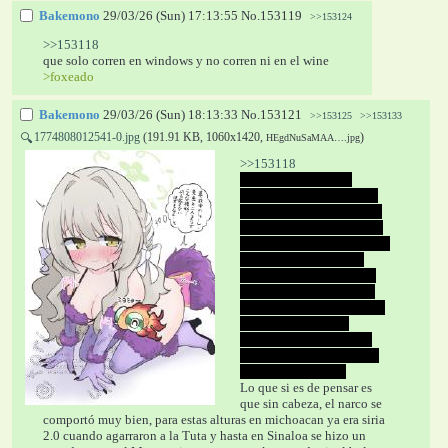
Bakemono
29/03/26 (Sun) 17:13:55
No.
153119
>>153124
>>153118
que solo corren en windows y no corren ni en el wine
>foxeado
Bakemono
29/03/26 (Sun) 18:13:33
No.
153121
>>153125
>>153133
1774808012541-0.jpg
(191.91 KB, 1060x1420,
)
🔍
HEgdNuSaMAA….jpg
>>153118
el rumor dice que se 
llevaron a un ruco que se 
parecía y lo mataron en el 
camino para que no dijera 
nada, después el mencho le 
prometió de todo a los 
gringos (implicando que 
no es un doble agente) y 
dejaron como pendeja a la 
Claudia que tarde o 
temprano va a tener que 
entregar al Jarfurch como 
si fuera Colosio 2.0
Lo que si es de pensar es 
que sin cabeza, el narco se 
comportó muy bien, para estas alturas en michoacan ya era siria 
2.0 cuando agarraron a la Tuta y hasta en Sinaloa se hizo un 