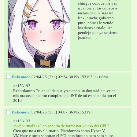
chingue conque me van 
a cancerlar los correos a 
menos de que siga un 
link, pinche gobierno 
puto, nomas le vende 
los datos a cualquier 
pendejo que ya se siente 
juanker.
Bakemono
02/04/26 (Thu) 02:54:30
No.
153195
>>153200
>>153192
Recordatorio Tri anual de que yo siendo un don nadie tuve en 
mis manos el padrón completo del INE de mi estado allá por el 
2010
Bakemono
02/04/26 (Thu) 04:07:36
No.
153196
>>153133
>y el virtualbox? no soporta de forma nativa eso del GPU?
Creo que no a nivel usuario. Plataformas como Hyper-V, 
VMWare y otros soportan el PCI-passthrough pero solo si los 