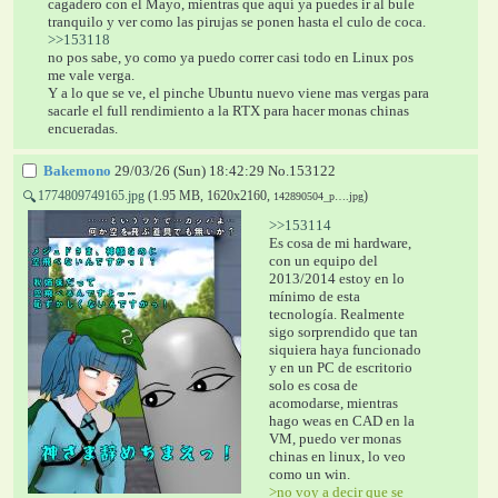
cagadero con el Mayo, mientras que aquí ya puedes ir al bule 
tranquilo y ver como las pirujas se ponen hasta el culo de coca.
>>153118
no pos sabe, yo como ya puedo correr casi todo en Linux pos 
me vale verga.
Y a lo que se ve, el pinche Ubuntu nuevo viene mas vergas para 
sacarle el full rendimiento a la RTX para hacer monas chinas 
encueradas.
Bakemono
29/03/26 (Sun) 18:42:29
No.
153122
1774809749165.jpg
(1.95 MB, 1620x2160,
)
🔍
142890504_p….jpg
>>153114
Es cosa de mi hardware, 
con un equipo del 
2013/2014 estoy en lo 
mínimo de esta 
tecnología. Realmente 
sigo sorprendido que tan 
siquiera haya funcionado 
y en un PC de escritorio 
solo es cosa de 
acomodarse, mientras 
hago weas en CAD en la 
VM, puedo ver monas 
chinas en linux, lo veo 
como un win.
>no voy a decir que se 