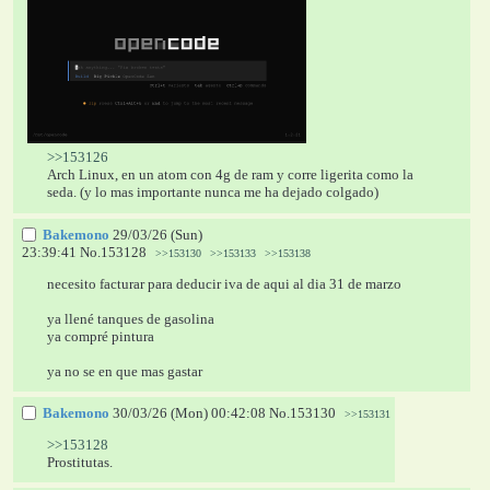
>>153126
Arch Linux, en un atom con 4g de ram y corre ligerita como la 
seda. (y lo mas importante nunca me ha dejado colgado)
Bakemono
29/03/26 (Sun)
23:39:41
No.
153128
>>153130
>>153133
>>153138
necesito facturar para deducir iva de aqui al dia 31 de marzo
ya llené tanques de gasolina
ya compré pintura
ya no se en que mas gastar
Bakemono
30/03/26 (Mon) 00:42:08
No.
153130
>>153131
>>153128
Prostitutas.