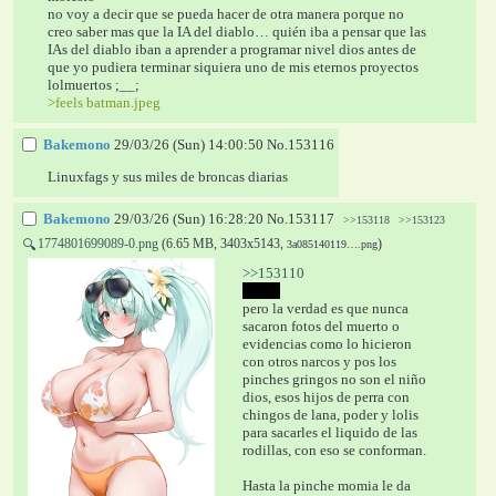
no voy a decir que se pueda hacer de otra manera porque no 
creo saber mas que la IA del diablo… quién iba a pensar que las 
IAs del diablo iban a aprender a programar nivel dios antes de 
que yo pudiera terminar siquiera uno de mis eternos proyectos 
lolmuertos ;__;
>feels batman.jpeg
Bakemono
29/03/26 (Sun) 14:00:50
No.
153116
Linuxfags y sus miles de broncas diarias
Bakemono
29/03/26 (Sun) 16:28:20
No.
153117
>>153118
>>153123
1774801699089-0.png
(6.65 MB, 3403x5143,
)
🔍
3a085140119….png
>>153110
según
pero la verdad es que nunca 
sacaron fotos del muerto o 
evidencias como lo hicieron 
con otros narcos y pos los 
pinches gringos no son el niño 
dios, esos hijos de perra con 
chingos de lana, poder y lolis 
para sacarles el liquido de las 
rodillas, con eso se conforman. 
Hasta la pinche momia le da 