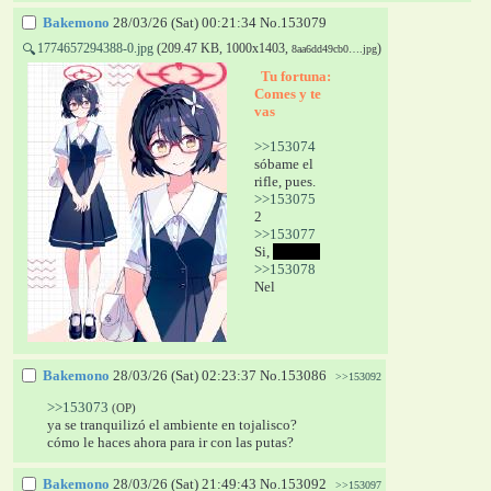
Bakemono
28/03/26 (Sat) 00:21:34
No.
153079
1774657294388-0.jpg
(209.47 KB, 1000x1403,
)
🔍
8aa6dd49cb0….jpg
  Tu fortuna: 
Comes y te 
vas 
>>153074
sóbame el 
rifle, pues.
>>153075
2
>>153077
Si, 
pero no
>>153078
Nel
Bakemono
28/03/26 (Sat) 02:23:37
No.
153086
>>153092
>>153073
(OP)
ya se tranquilizó el ambiente en tojalisco?
cómo le haces ahora para ir con las putas?
Bakemono
28/03/26 (Sat) 21:49:43
No.
153092
>>153097