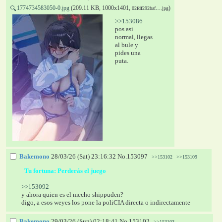
1774734583050-0.jpg
(209.11 KB, 1000x1401,
)
🔍
02fdf292baf….jpg
>>153086
pos así 
normal, llegas 
al bule y 
pides una 
puta.
Bakemono
28/03/26 (Sat) 23:16:32
No.
153097
>>153102
>>153109
  Tu fortuna: 
Perderás el juego 
>>153092
y ahora quien es el mecho shippuden?
digo, a esos weyes los pone la poliCIA directa o indirectamente
Bakemono
29/03/26 (Sun) 02:18:41
No.
153102
>>153103