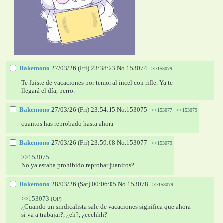
Bakemono
27/03/26 (Fri) 23:38:23
No.
153074
>>153079
Te fuiste de vacaciones por temor al incel con rifle. Ya te 
llegará el día, perro.
Bakemono
27/03/26 (Fri) 23:54:15
No.
153075
>>153077
>>153079
cuantos has reprobado hasta ahora
Bakemono
27/03/26 (Fri) 23:59:08
No.
153077
>>153079
>>153075
No ya estaba prohibido reprobar juanitos?
Bakemono
28/03/26 (Sat) 00:06:05
No.
153078
>>153079
>>153073
(OP)
¿Cuando un sindicalista sale de vacaciones significa que ahora 
si va a trabajar?, ¿eh?, ¿eeehhh?