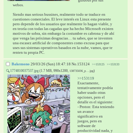
güidous por sus 
webos.
Siendo mas serious bussines, realmente todo se traduce en 
cuestiones comerciales. El leve interés en Linux esta presente 
pero depende de los usuarios que realmente lo hagan viable, y 
en teoría con todas las cagadas que ha hecho Microsoft existen 
motivos de sobra, sin embargo la costumbre es cabrona y de ahí 
que venga las próximas desgracias… tu sabes, que se inventen 
una escasez artificial de componentes como excusa para que 
uses sus sistemas operativos basados en la nube, vamos, que te 
renten tu propia PC.
Bakemono
29/03/26 (Sun) 18:47:18
No.
153124
>>153125
>>153133
1774810037537.jpg
(1.7 MB, 990x1200,
)
🔍
138735036_p….jpg
>>153119
Exactamente, 
tentativamente podría 
haber usado otras 
opciones, pero el 
detalle es el siguiente:
- Proton: Esta teniendo 
un avance 
significativo en 
juegos, pero en 
software de 
productividad nada, y 