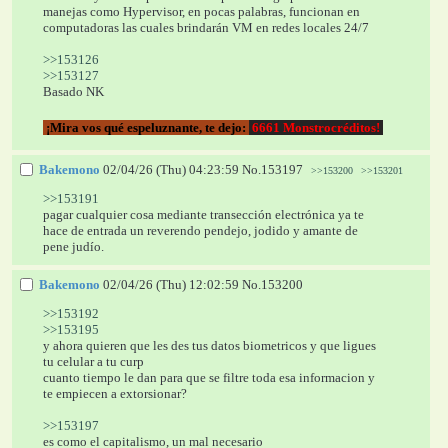
manejas como Hypervisor, en pocas palabras, funcionan en 
computadoras las cuales brindarán VM en redes locales 24/7
>>153126
>>153127
Basado NK
¡Mira vos qué espeluznante, te dejo:
 6661 Monstrocréditos! 
Bakemono
02/04/26 (Thu) 04:23:59
No.
153197
>>153200
>>153201
>>153191
pagar cualquier cosa mediante transección electrónica ya te 
hace de entrada un reverendo pendejo, jodido y amante de 
pene judío.
Bakemono
02/04/26 (Thu) 12:02:59
No.
153200
>>153192
>>153195
y ahora quieren que les des tus datos biometricos y que ligues 
tu celular a tu curp 
cuanto tiempo le dan para que se filtre toda esa informacion y 
te empiecen a extorsionar?
>>153197
es como el capitalismo, un mal necesario