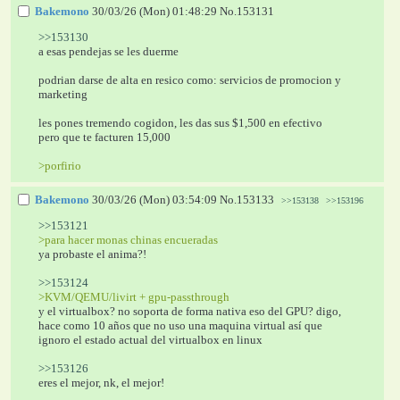
Bakemono
30/03/26 (Mon) 01:48:29
No.
153131
>>153130
a esas pendejas se les duerme
podrian darse de alta en resico como: servicios de promocion y 
marketing
les pones tremendo cogidon, les das sus $1,500 en efectivo 
pero que te facturen 15,000 
>porfirio
Bakemono
30/03/26 (Mon) 03:54:09
No.
153133
>>153138
>>153196
>>153121
>para hacer monas chinas encueradas
ya probaste el anima?!
>>153124
>KVM/QEMU/livirt + gpu-passthrough
y el virtualbox? no soporta de forma nativa eso del GPU? digo, 
hace como 10 años que no uso una maquina virtual así que 
ignoro el estado actual del virtualbox en linux
>>153126
eres el mejor, nk, el mejor!