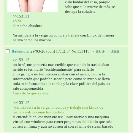
culo hablar del caso, porque 
sabe que si le mueve de más, se 
destapa la coladera.
>>153111
>VM
el rancho absoluto
Ya mándela a la verga mi compa y trabaje con Linux de manera 
nativa como los machos.
Bakemono
29/03/26 (Sun) 17:12:54
No.
153118
>>153119
>>153121
>>153117
no lo sé, me parecería mas creible que cuando lo trasladaban 
herido se les murió "accidentalmente" para callarlo
a los gringos no les interesa acabar con el narco, pero sí la 
información que podrían sacarle pero como se murió se lleva 
toda su información a la tumba y la clase politica del pais no 
sale comprometida
>mas de lo que ya está
>>153117
>ya mándela a la verga mi compa y trabaje con Linux de 
manera nativa como los machos
si entendí bien, ese monstro usa linux nativo y una maquina 
virtual con windows para correr programas del diablo que solo 
corren en linux y aun no corren ni con el wine de steam basado