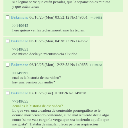
si a leguas se ve que están pesadas, que la separacion es minima 
y que están tersas
Bakemono
06/10/25 (Mon) 03:52:12
No.
149651
>>149652
>>149645
Pero quiero ver las teclas, muéstrame las teclas.
Bakemono
06/10/25 (Mon) 04:28:23
No.
149652
>>149651
eso mismo decía yo mientras veía el video
Bakemono
06/10/25 (Mon) 12:22:58
No.
149655
>>149658
>>149595
cual es la historia de ese video?
hay una version con audio?
Bakemono
07/10/25 (Tue) 01:00:26
No.
149658
>>149655
>cual es la historia de ese video?
Lo que vez, una creadora de contenido pornográfico se le 
ocurrió morir creando contenido, si no mal recuerdo decía algo 
como "si me va a cargar la verga, que sea haciendo aquello que 
me gusta". Trataba de simular placer pero su respiración 