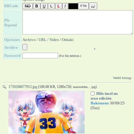
BBCode
Plz
Rspond
Opciones
Archivo
/
URL
/
Video
/
Oekaki
Archivo
+
Password
(For file deletion.)
WebM Settings
1759268077912.jpg
(100.68 KB, 1280x720,
)
🔍
maxresdefau….jpg
Hilo incel no
sexo edición
Bakemono
30/09/25
(Tue)