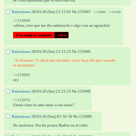
de vida esperando que lo desconecten
Bakemono
28/03/26 (Sat) 23:15:01
No.
153095
>>153096
>>153100
>>153094
callese, creo que me dio salmonela o algo con un aguachile
  Y la ouija le contestó: 
  Adiós 
Bakemono
28/03/26 (Sat) 23:15:23
No.
153096
  Tu fortuna: 
Te dará un calambre en la base del pito cuando 
te masturbes 
>>153095
ayy
Bakemono
28/03/26 (Sat) 23:25:15
No.
153098
>>153076
Usted cómo le sabe tanto a eso anon?
Bakemono
29/03/26 (Sun) 01:56:50
No.
153099
No molesten. Por fin ponen Barbie en el cable.