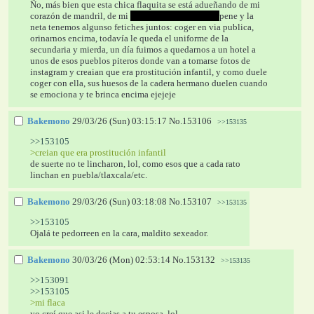
Ño, más bien que esta chica flaquita se está adueñando de mi 
corazón de mandril, de mi 
cartera no pero si de mi
pene y la 
neta tenemos algunso fetiches juntos: coger en via publica, 
orinarnos encima, todavía le queda el uniforme de la 
secundaria y mierda, un día fuimos a quedarnos a un hotel a 
unos de esos pueblos piteros donde van a tomarse fotos de 
instagram y creaian que era prostitución infantil, y como duele 
coger con ella, sus huesos de la cadera hermano duelen cuando 
se emociona y te brinca encima ejejeje
Bakemono
29/03/26 (Sun) 03:15:17
No.
153106
>>153135
>>153105
>creian que era prostitución infantil
de suerte no te lincharon, lol, como esos que a cada rato 
linchan en puebla/tlaxcala/etc.
Bakemono
29/03/26 (Sun) 03:18:08
No.
153107
>>153135
>>153105
Ojalá te pedorreen en la cara, maldito sexeador.
Bakemono
30/03/26 (Mon) 02:53:14
No.
153132
>>153135
>>153091
>>153105
>mi flaca
yo creí que asi le decias a tu esposa, lol