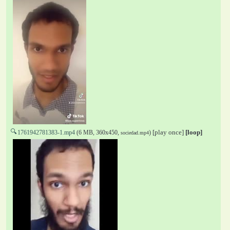
🔍
[play once]
[loop]
1761942781383-1.mp4
(6 MB, 360x450,
)
sociedad.mp4