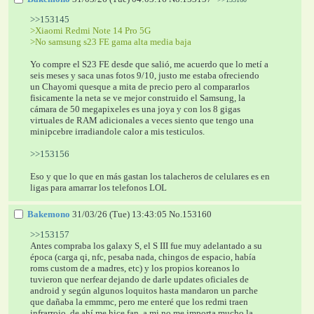
>>153145
>Xiaomi Redmi Note 14 Pro 5G
>No samsung s23 FE gama alta media baja
Yo compre el S23 FE desde que salió, me acuerdo que lo metí a 
seis meses y saca unas fotos 9/10, justo me estaba ofreciendo 
un Chayomi quesque a mita de precio pero al compararlos 
fisicamente la neta se ve mejor construido el Samsung, la 
cámara de 50 megapixeles es una joya y con los 8 gigas 
virtuales de RAM adicionales a veces siento que tengo una 
minipcebre irradiandole calor a mis testiculos.
>>153156
Eso y que lo que en más gastan los talacheros de celulares es en 
ligas para amarrar los telefonos LOL
Bakemono
31/03/26 (Tue) 13:43:05
No.
153160
>>153157
Antes compraba los galaxy S, el S III fue muy adelantado a su 
época (carga qi, nfc, pesaba nada, chingos de espacio, había 
roms custom de a madres, etc) y los propios koreanos lo 
tuvieron que nerfear dejando de darle updates oficiales de 
android y según algunos loquitos hasta mandaron un parche 
que dañaba la emmmc, pero me enteré que los redmi traen 
infrarrojo, de ahí me hice fan, a mi no me importa mucho la 