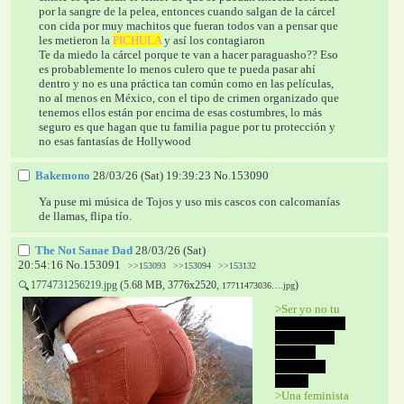
por la sangre de la pelea, entonces cuando salgan de la cárcel 
con cida por muy machitos que fueran todos van a pensar que 
les metieron la 
PICHULA
 y así los contagiaron
Te da miedo la cárcel porque te van a hacer paraguasho?? Eso 
es probablemente lo menos culero que te pueda pasar ahí 
dentro y no es una práctica tan común como en las películas, 
no al menos en México, con el tipo de crimen organizado que 
tenemos ellos están por encima de esas costumbres, lo más 
seguro es que hagan que tu familia pague por tu protección y 
no esas fantasías de Hollywood
Bakemono
28/03/26 (Sat) 19:39:23
No.
153090
Ya puse mi música de Tojos y uso mis cascos con calcomanías 
de llamas, flipa tío.
The Not Sanae Dad
28/03/26 (Sat)
20:54:16
No.
153091
>>153093
>>153094
>>153132
1774731256219.jpg
(5.68 MB, 3776x2520,
)
🔍
17711473036….jpg
>Ser yo no tu 
por que yo ya 
llevo varias 
vaginas 
recorridas 
ejejeje
>Una feminista 