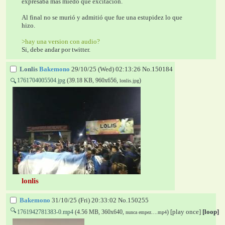
expresaba más miedo que excitación.
Al final no se murió y admitió que fue una estupidez lo que 
hizo.
>hay una version con audio?
Si, debe andar por twitter.
Lonlis
Bakemono
29/10/25 (Wed) 02:13:26
No.
150184
1761704005504.jpg
(39.18 KB, 960x656,
)
🔍
lonlis.jpg
lonlis
Bakemono
31/10/25 (Fri) 20:33:02
No.
150255
🔍
[play once]
[loop]
1761942781383-0.mp4
(4.56 MB, 360x640,
)
nunca empez….mp4