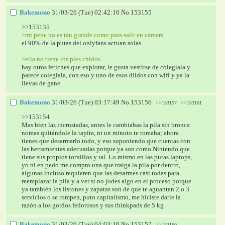
Bakemono
31/03/26 (Tue) 02:42:10
No.
153155
>>153135
>mi pene no es tán grande como para salir en cámara 
el 90% de la putas del onlyfans actuan solas
>ella no tiene los pies chidos
hay otros fetiches que explorar, le gusta vestirse de colegiala y 
parece colegiala, con eso y uno de esos dildos con wifi y ya la 
llevas de gane
Bakemono
31/03/26 (Tue) 03:17:49
No.
153156
>>153157
>>153161
>>153154
Mas bien las incrustadas, antes le cambiabas la pila sin bronca 
nomas quitándole la tapita, ni un minuto te tomaba; ahora 
tienes que desarmarlo todo, y eso suponiendo que cuentas con 
las herramientas adecuadas porque ya son como Nintendo que 
tiene sus propios tornillos y tal. Lo mismo en las putas laptops, 
yo ni en pedo me compro una que traiga la pila por dentro, 
algunas incluso requieren que las desarmes casi todas para 
reemplazar la pila y a ver si no jodes algo en el proceso porque 
ya también los listones y zapatas son de que te aguantan 2 o 3 
servicios o se rompen, puto capitalismo, me hiciste darle la 
razón a los gordos fedorosos y sus thinkpads de 5 kg
Bakemono
31/03/26 (Tue) 04:03:16
No.
153157
>>153160