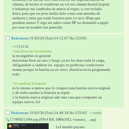
cámara, de hecho si vendieran un cel sin cámara frontal (espía) 
e infrarrojo me cambiaba de marca al toque, o con teclado 
físico pero que no pese medio kilo como esas mierdas de 
unihertz y mira que están bonitos pero yo tuve iPaqs que 
pesaban menos Y sigo sin saber como HP no demandó a apple 
por usar un nombre tan parecido
Bakemono
31/03/26 (Tue) 14:12:07
No.
153161
>>153156
>mas bien las incrustadas
la recargables en general
funcionan bien un rato y luego ya no les dura nada la carga, 
obligandote a cambiar un  equipo en perfectas condiciones 
nomas porque la bateria ya no sirve, obsolescencia programada 
todo
>le cambias la bateria
es lo mismo a menos que le compres una bateria nueva original 
y de todos modos la historia se repite
y la bateria nueva original sale mas cara que comprarte un 
equipo nuevo, lol
Bakemono
31/03/26 (Tue) 14:48:34
No.
153162
>>153163
1774968513494.png
(959.4 KB, 1080x1912,
)
🔍
Screenshot_….png
Lel mundo payaso.