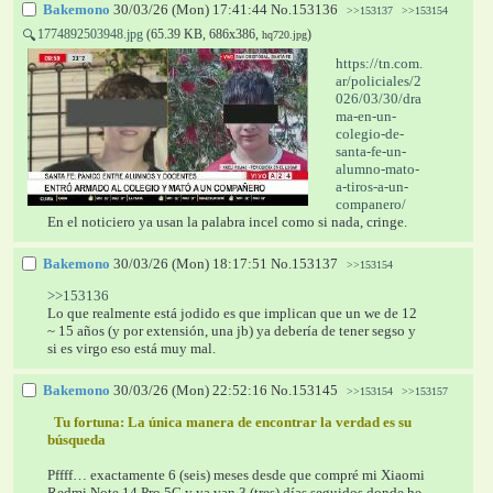
Bakemono
30/03/26 (Mon) 17:41:44
No.
153136
>>153137
>>153154
1774892503948.jpg
(65.39 KB, 686x386,
)
🔍
hq720.jpg
https://tn.com.
ar/policiales/2
026/03/30/dra
ma-en-un-
colegio-de-
santa-fe-un-
alumno-mato-
a-tiros-a-un-
companero/
En el noticiero ya usan la palabra incel como si nada, cringe.
Bakemono
30/03/26 (Mon) 18:17:51
No.
153137
>>153154
>>153136
Lo que realmente está jodido es que implican que un we de 12 
~ 15 años (y por extensión, una jb) ya debería de tener segso y 
si es virgo eso está muy mal.
Bakemono
30/03/26 (Mon) 22:52:16
No.
153145
>>153154
>>153157
  Tu fortuna: 
La única manera de encontrar la verdad es su 
búsqueda 
Pffff… exactamente 6 (seis) meses desde que compré mi Xiaomi 
Redmi Note 14 Pro 5G y ya van 3 (tres) días seguidos donde he 