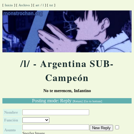
[
Inicio
]
[
Archivo
]
[
art
/
l
]
[
txt
]
/l/ - Argentina SUB-
Campeón
No te merencen, Infantino
Posting mode: Reply
[Return]
[Go to bottom]
Nombre
Función
Asunto
Spoiler Image