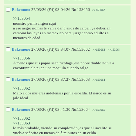
Bakemono
27/03/26 (Fri) 03:04:26
No.
153056
>>153062
>>153054
monstro permavirgen aqui
a ese negro nomas le van a dar 5 años de carcel, ya deberían 
cambiar las leyes en memexico para juzgar como adultos a 
menores de edad
Bakemono
27/03/26 (Fri) 03:34:07
No.
153062
>>153063
>>153064
>>153056
A menos que sus papás sean richfags, ese pobre diablo no va a 
encontrar jale ni en una maquila cuando salga
Bakemono
27/03/26 (Fri) 03:37:27
No.
153063
>>153064
>>153062
Mató a dos mujeres indefensas por la espalda. El narco es su 
jale ideal.
Bakemono
27/03/26 (Fri) 03:41:30
No.
153064
>>153065
>>153062
>>153063
lo más probable, viendo su complexión, es que el incelito se 
vuelva señorita en menos de 5 minutos en su celda.