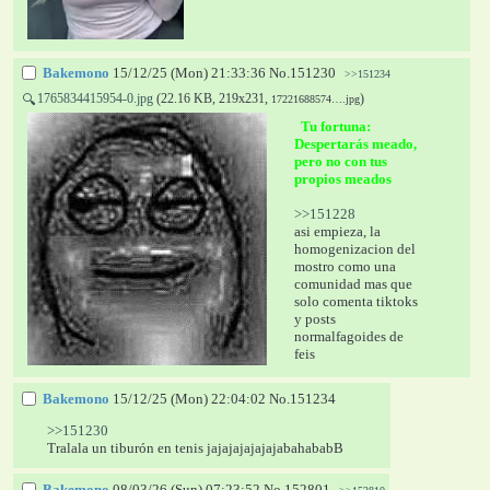
Bakemono
15/12/25 (Mon) 21:33:36
No.
151230
>>151234
1765834415954-0.jpg
(22.16 KB, 219x231,
)
🔍
17221688574….jpg
  Tu fortuna: 
Despertarás meado, 
pero no con tus 
propios meados 
>>151228
asi empieza, la 
homogenizacion del 
mostro como una 
comunidad mas que 
solo comenta tiktoks 
y posts 
normalfagoides de 
feis
Bakemono
15/12/25 (Mon) 22:04:02
No.
151234
>>151230
Tralala un tiburón en tenis jajajajajajajabahababB
Bakemono
08/03/26 (Sun) 07:23:52
No.
152801