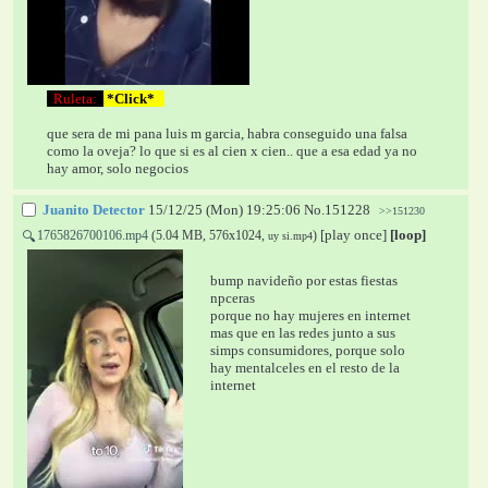
  Ruleta:  
 *Click*   
que sera de mi pana luis m garcia, habra conseguido una falsa 
como la oveja? lo que si es al cien x cien.. que a esa edad ya no 
hay amor, solo negocios
Juanito Detector
15/12/25 (Mon) 19:25:06
No.
151228
>>151230
[play once]
[loop]
1765826700106.mp4
(5.04 MB, 576x1024,
)
🔍
uy si.mp4
bump navideño por estas fiestas 
npceras
porque no hay mujeres en internet 
mas que en las redes junto a sus 
simps consumidores, porque solo 
hay mentalceles en el resto de la 
internet