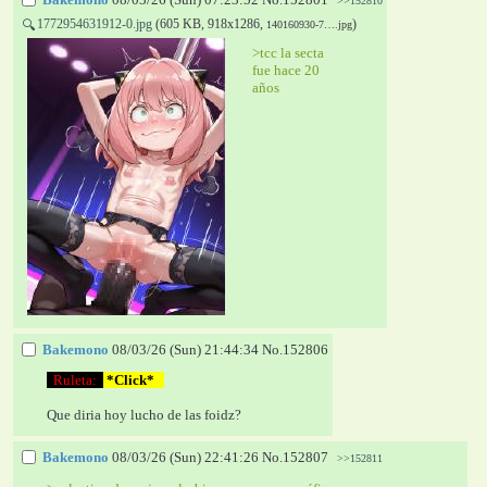
>>152810
1772954631912-0.jpg
(605 KB, 918x1286,
)
🔍
140160930-7….jpg
>tcc la secta 
fue hace 20 
años 
Bakemono
08/03/26 (Sun) 21:44:34
No.
152806
  Ruleta:  
 *Click*   
Que diria hoy lucho de las foidz?
Bakemono
08/03/26 (Sun) 22:41:26
No.
152807
>>152811