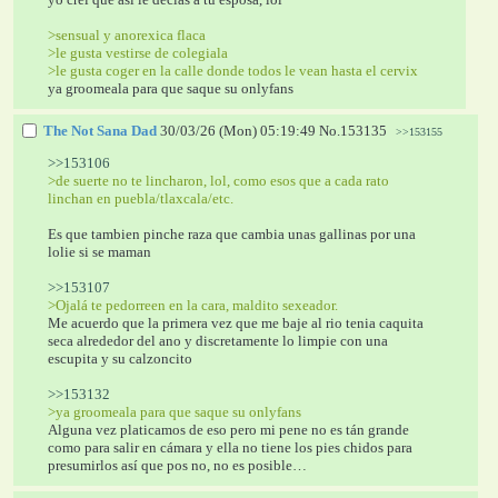
>sensual y anorexica flaca
>le gusta vestirse de colegiala
>le gusta coger en la calle donde todos le vean hasta el cervix
ya groomeala para que saque su onlyfans
The Not Sana Dad
30/03/26 (Mon) 05:19:49
No.
153135
>>153155
>>153106
>de suerte no te lincharon, lol, como esos que a cada rato 
linchan en puebla/tlaxcala/etc.
Es que tambien pinche raza que cambia unas gallinas por una 
lolie si se maman
>>153107
>Ojalá te pedorreen en la cara, maldito sexeador.
Me acuerdo que la primera vez que me baje al rio tenia caquita 
seca alrededor del ano y discretamente lo limpie con una 
escupita y su calzoncito 
>>153132
>ya groomeala para que saque su onlyfans
Alguna vez platicamos de eso pero mi pene no es tán grande 
como para salir en cámara y ella no tiene los pies chidos para 
presumirlos así que pos no, no es posible…