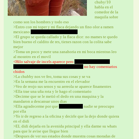
chuby/10 
habla en el 
comedor de la 
maquila sobre 
como son los hombres y todo eso
>Entro con mi toper y mi flaca dejando un fino olor a ramen 
mexicano 
que cocine con mis manitas
>El grupo se queda callado y la flaca dice: no mames te quedo 
bien bueno el caldito de res, tienes razon con la colita sabe 
mejor 
>Toma un poco y mete una zanahoria en mi boca mientras leo 
al mosntro en el movil 
<Hilo salvaje de incels aparece pero 
 el mosntros siempre 
llegando tarde a las modas como siempre 
 no hay comentarios 
chidos
>La chubby nos ve feo, toma sus cosas y se va
>En la semana me la encuentro en el elevador
>Veo de reojo sus senos y su aereola se aparece finamentes
>Ella trae una uña rota y le hago el comentario
>Decirme que se le metió el dedo en una maquina y la 
mandaron a descansar unos dias
>Ella agradecerme por que 
como siempre
 nadie se preocupo 
por ella
>Yo ir de regreso a la oficina y decirle que la dejo donde quiera 
en el didi
>EL didi dejarla en la avenida principal y ella darme su whats 
para que le avise que llegue bien
>Despues de ver sus estados donde muestra cosas moradas de 