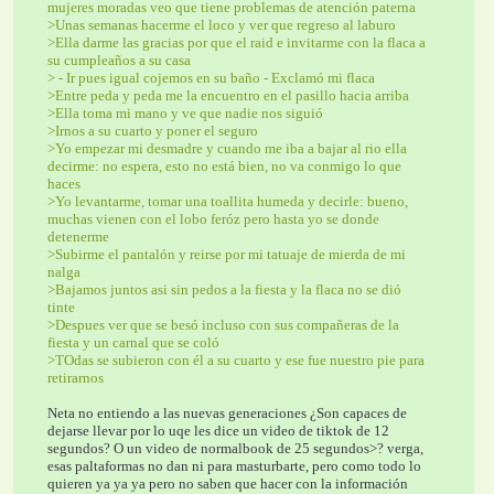
mujeres moradas veo que tiene problemas de atención paterna
>Unas semanas hacerme el loco y ver que regreso al laburo
>Ella darme las gracias por que el raid e invitarme con la flaca a 
su cumpleaños a su casa
> - Ir pues igual cojemos en su baño - Exclamó mi flaca
>Entre peda y peda me la encuentro en el pasillo hacia arriba
>Ella toma mi mano y ve que nadie nos siguió
>Irnos a su cuarto y poner el seguro
>Yo empezar mi desmadre y cuando me iba a bajar al rio ella 
decirme: no espera, esto no está bien, no va conmigo lo que 
haces
>Yo levantarme, tomar una toallita humeda y decirle: bueno, 
muchas vienen con el lobo feróz pero hasta yo se donde 
detenerme
>Subirme el pantalón y reirse por mi tatuaje de mierda de mi 
nalga
>Bajamos juntos asi sin pedos a la fiesta y la flaca no se dió 
tinte
>Despues ver que se besó incluso con sus compañeras de la 
fiesta y un carnal que se coló
>TOdas se subieron con él a su cuarto y ese fue nuestro pie para 
retirarnos
Neta no entiendo a las nuevas generaciones ¿Son capaces de 
dejarse llevar por lo uqe les dice un video de tiktok de 12 
segundos? O un video de normalbook de 25 segundos>? verga, 
esas paltaformas no dan ni para masturbarte, pero como todo lo 
quieren ya ya ya pero no saben que hacer con la información 