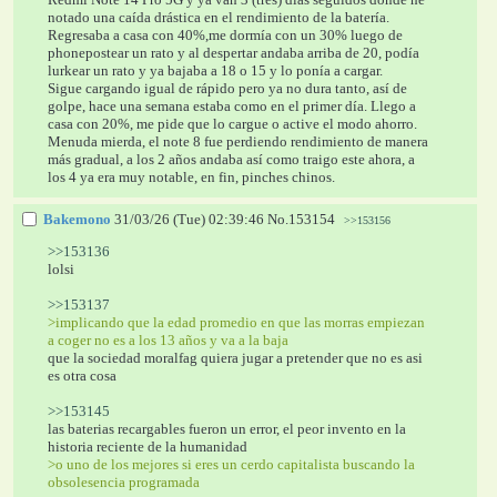
notado una caída drástica en el rendimiento de la batería. 
Regresaba a casa con 40%,me dormía con un 30% luego de 
phonepostear un rato y al despertar andaba arriba de 20, podía 
lurkear un rato y ya bajaba a 18 o 15 y lo ponía a cargar.
Sigue cargando igual de rápido pero ya no dura tanto, así de 
golpe, hace una semana estaba como en el primer día. Llego a 
casa con 20%, me pide que lo cargue o active el modo ahorro. 
Menuda mierda, el note 8 fue perdiendo rendimiento de manera 
más gradual, a los 2 años andaba así como traigo este ahora, a 
los 4 ya era muy notable, en fin, pinches chinos.
Bakemono
31/03/26 (Tue) 02:39:46
No.
153154
>>153156
>>153136
lolsi
>>153137
>implicando que la edad promedio en que las morras empiezan 
a coger no es a los 13 años y va a la baja
que la sociedad moralfag quiera jugar a pretender que no es asi 
es otra cosa
>>153145
las baterias recargables fueron un error, el peor invento en la 
historia reciente de la humanidad
>o uno de los mejores si eres un cerdo capitalista buscando la 
obsolesencia programada