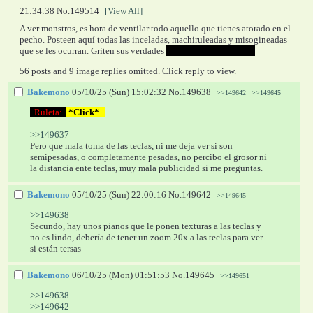
21:34:38
No.
149514
[View All]
A ver monstros, es hora de ventilar todo aquello que tienes atorado en el 
pecho. Posteen aquí todas las inceladas, machiruleadas y misogineadas 
que se les ocurran. Griten sus verdades 
que a nadie les importa
56 posts and 9 image replies omitted. Click reply to view.
Bakemono
05/10/25 (Sun) 15:02:32
No.
149638
>>149642
>>149645
  Ruleta:  
 *Click*   
>>149637
Pero que mala toma de las teclas, ni me deja ver si son 
semipesadas, o completamente pesadas, no percibo el grosor ni 
la distancia ente teclas, muy mala publicidad si me preguntas.
Bakemono
05/10/25 (Sun) 22:00:16
No.
149642
>>149645
>>149638
Secundo, hay unos pianos que le ponen texturas a las teclas y 
no es lindo, debería de tener un zoom 20x a las teclas para ver 
si están tersas
Bakemono
06/10/25 (Mon) 01:51:53
No.
149645
>>149651
>>149638
>>149642