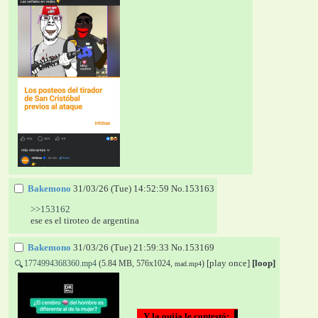
Bakemono
31/03/26 (Tue) 14:52:59
No.
153163
>>153162
ese es el tiroteo de argentina
Bakemono
31/03/26 (Tue) 21:59:33
No.
153169
[play once]
[loop]
1774994368360.mp4
(5.84 MB, 576x1024,
)
🔍
mad.mp4
  Y la ouija le contestó: 