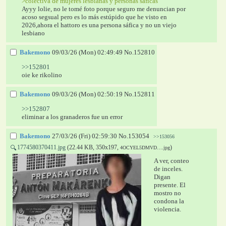
>colectiva de mujeres lesbianas y personas sáficas
Ayyy lolie, no le tomé foto porque seguro me denuncian por 
acoso segsual pero es lo más estúpido que he visto en 
2026,ahora el hattoro es una persona sáfica y no un viejo 
lesbiano
Bakemono
09/03/26 (Mon) 02:49:49
No.
152810
>>152801
oie ke rikolino
Bakemono
09/03/26 (Mon) 02:50:19
No.
152811
>>152807
eliminar a los granaderos fue un error
Bakemono
27/03/26 (Fri) 02:59:30
No.
153054
>>153056
1774580370411.jpg
(22.44 KB, 350x197,
)
🔍
4OCYEL5DMVD….jpg
A ver, conteo 
de inceles. 
Digan 
presente. El 
mostro no 
condona la 
violencia.