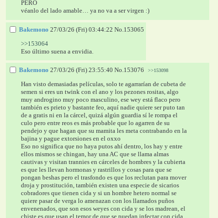
PERO
véanlo del lado amable… ya no va a ser virgen :)
Bakemono
27/03/26 (Fri) 03:44:22
No.
153065
>>153064
Eso último suena a envidia.
Bakemono
27/03/26 (Fri) 23:55:40
No.
153076
>>153098
Han visto demasiadas películas, solo te agarrarían de cubeta de 
semen si eres un twink con el ano y los pezones rositas, algo 
muy androgino muy poco masculino, ese wey está flaco pero 
también es prieto y bastante feo, aquí nadie quiere ser puto tan 
de a gratis ni en la cárcel, quizá algún guardia sí le rompa el 
culo pero entre reos es más probable que lo agarren de su 
pendejo y que hagan que su mamita les meta contrabando en la 
bajina y pague extorsiones en el oxxo
Eso no significa que no haya putos ahí dentro, los hay y entre 
ellos mismos se chingan, hay una AC que se llama almas 
cautivas y visitan trannies en cárceles de hombres y la cubierta 
es que les llevan hormonas y rastrillos y cosas para que se 
pongan beshas pero el trasfondo es que los reclutan para mover 
droja y prostitución, también existen una especie de sicarios 
cobradores que tienen cida y si un hombre hetero normal se 
quiere pasar de verga lo amenazan con los llamados puños 
envenenados, que son esos weyes con cida y se los madrean, el 
chiste es que usan el temor de que se puedan infectar con cida 