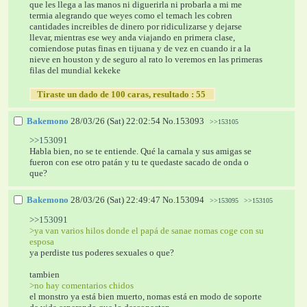
que les llega a las manos ni diguerirla ni probarla a mi me 
termia alegrando que weyes como el temach les cobren 
cantidades increibles de dinero por ridiculizarse y dejarse 
llevar, mientras ese wey anda viajando en primera clase, 
comiendose putas finas en tijuana y de vez en cuando ir a la 
nieve en houston y de seguro al rato lo veremos en las primeras 
filas del mundial kekeke
   Tiraste un dado de 100 caras, resultado : 55    
Bakemono
28/03/26 (Sat) 22:02:54
No.
153093
>>153105
>>153091
Habla bien, no se te entiende. Qué la carnala y sus amigas se 
fueron con ese otro patán y tu te quedaste sacado de onda o 
que?
Bakemono
28/03/26 (Sat) 22:49:47
No.
153094
>>153095
>>153105
>>153091
>ya van varios hilos donde el papá de sanae nomas coge con su 
esposa
ya perdiste tus poderes sexuales o que?
tambien
>no hay comentarios chidos
el monstro ya está bien muerto, nomas está en modo de soporte 