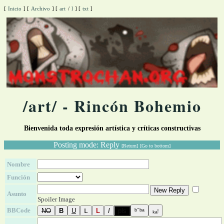
[
Inicio
]
[
Archivo
]
[
art
/
l
]
[
txt
]
/art/ - Rincón Bohemio
Bienvenida toda expresión artística y críticas constructivas
Posting mode: Reply
[Return]
[Go to bottom]
Nombre
Función
Asunto
Spoiler Image
BBCode