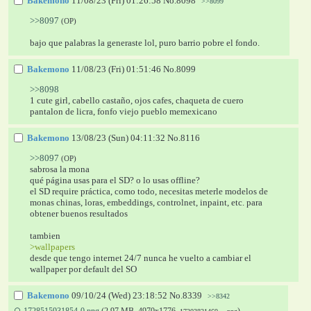
Bakemono
11/08/23 (Fri) 01:26:58
No.
8098
>>8099
>>8097
(OP)
bajo que palabras la generaste lol, puro barrio pobre el fondo.
Bakemono
11/08/23 (Fri) 01:51:46
No.
8099
>>8098
1 cute girl, cabello castaño, ojos cafes, chaqueta de cuero 
pantalon de licra, fonfo viejo pueblo memexicano
Bakemono
13/08/23 (Sun) 04:11:32
No.
8116
>>8097
(OP)
sabrosa la mona
qué página usas para el SD? o lo usas offline?
el SD require práctica, como todo, necesitas meterle modelos de 
monas chinas, loras, embeddings, controlnet, inpaint, etc. para 
obtener buenos resultados
tambien
>wallpapers
desde que tengo internet 24/7 nunca he vuelto a cambiar el 
wallpaper por default del SO
Bakemono
09/10/24 (Wed) 23:18:52
No.
8339
>>8342