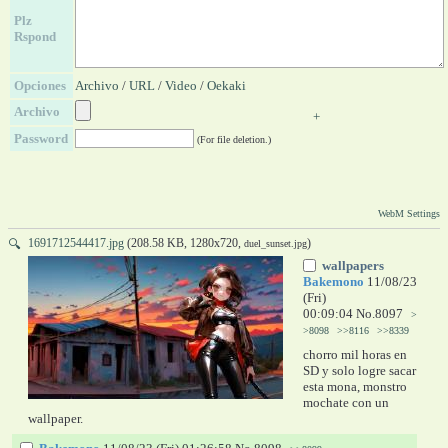
Plz
Rspond
Opciones
Archivo
/
URL
/
Video
/
Oekaki
Archivo
+
Password
(For file deletion.)
WebM Settings
1691712544417.jpg
(208.58 KB, 1280x720,
)
🔍
duel_sunset.jpg
wallpapers
Bakemono
11/08/23
(Fri)
00:09:04
No.
8097
>
>8098
>>8116
>>8339
chorro mil horas en 
SD y solo logre sacar 
esta mona, monstro 
mochate con un 
wallpaper.