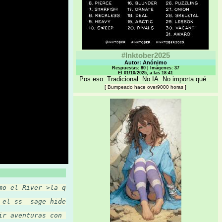
#Inktober2025
Autor: Anónimo
Respuestas: 80 | Imágenes: 37
El 01/10/2025, a las 18:41
Pos eso. Tradicional. No IA. No importa qué...
[
Bumpeado hace over9000 horas
]
mo el River >la que fuma mota es volatil mientr…
 el ss  sage hide, ni lo borres ya exhudas subn…
ir aventuras con sus parejas. Sorpresivamente e…