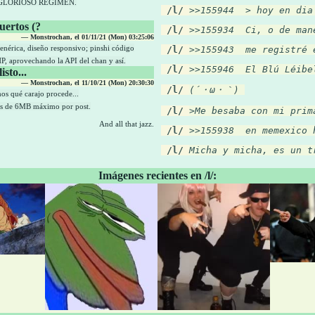
 GLORIOSO RÉGIMEN.
 /l/
>>155944  > hoy en dia
muertos (?
 /l/
>>155934  Ci, o de man
— Monstrochan, el 01/11/21 (Mon) 03:25:06
nérica, diseño responsivo; pinshi código
 /l/
>>155943  me registré 
P, aprovechando la API del chan y así.
 /l/
>>155946  El Blú Léibe
sto...
— Monstrochan, el 11/10/21 (Mon) 20:30:30
 /l/
(´・ω・｀) 
os qué carajo procede...
vos de 6MB máximo por post.
 /l/
>Me besaba con mi prim
And all that jazz.
 /l/
>>155938  en memexico 
 /l/
Micha y micha, es un t
Imágenes recientes en /l/: