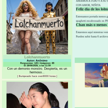
AMAMOS A TOJO Y A SU
CON AMOR, NIÑITA
Feliz día de los lol
Estrenamos portada menos ge
spaghetti encabronado en PH
Chan más o menos li
Estaremos aquí mientras vem
Pueden subir hasta 6 archi
Lolchanmuerto
Autor: Anónimo
Respuestas: 120 | Imágenes: 89
El 28/06/2026, a las 11:59
Con un demonio monstro. Despierta, es un
hermoso...
[
Bumpeado hace over9000 horas
]