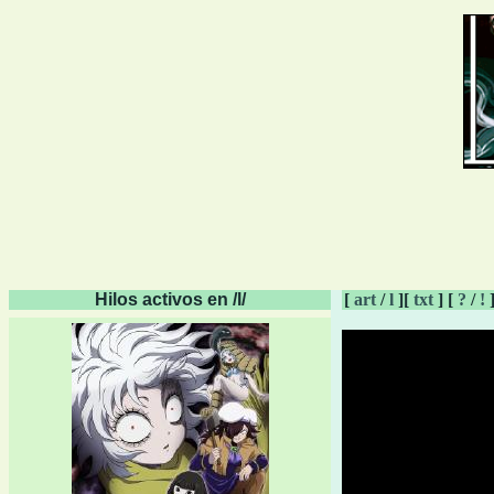
Hilos activos en /l/
[
art
/
l
][
txt
] [
?
/
!