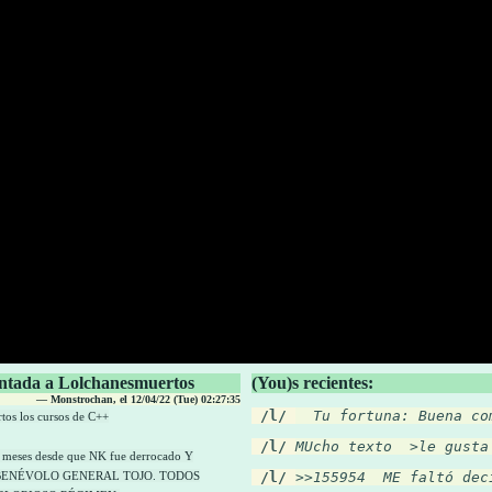
ntada a Lolchanesmuertos
(You)s recientes:
— Monstrochan, el 12/04/22 (Tue) 02:27:35
 /l/
  Tu fortuna: Buena co
tos los cursos de C++
 /l/
MUcho texto  >le gusta
) meses desde que NK fue derrocado Y
BENÉVOLO GENERAL TOJO. TODOS
 /l/
>>155954  ME faltó dec