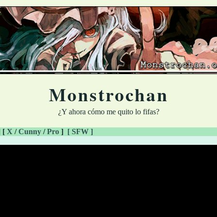
Monstrochan
¿Y ahora cómo me quito lo fifas?
] [
X
/
Cunny
/
Pro
]
[ SFW ]