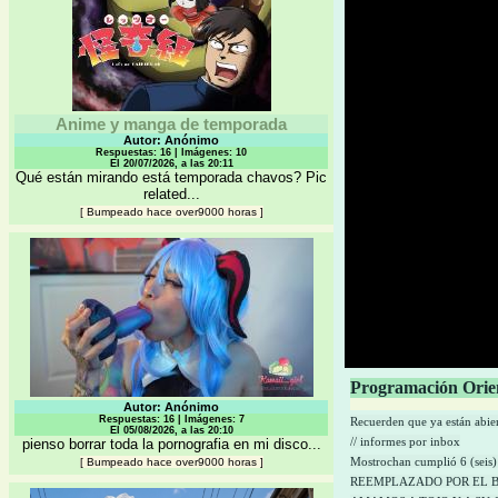
Anime y manga de temporada
Autor: Anónimo
Respuestas: 16 | Imágenes: 10
El 20/07/2026, a las 20:11
Qué están mirando está temporada chavos? Pic
related...
[
Bumpeado hace over9000 horas
]
Programación Orie
Autor: Anónimo
Respuestas: 16 | Imágenes: 7
Recuerden que ya están abier
El 05/08/2026, a las 20:10
// informes por inbox
pienso borrar toda la pornografia en mi disco...
Mostrochan cumplió 6 (seis
[
Bumpeado hace over9000 horas
]
REEMPLAZADO POR EL 