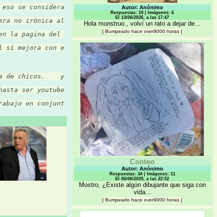
 eso se considera como una degeneracion e infid…
Autor: Anónimo
Respuestas: 10 | Imágenes: 6
El 13/06/2026, a las 17:47
era no irónica algunos proponen que para que el…
Hola monstruo., volví un rato a dejar de...
[
Bumpeado hace over9000 horas
]
en la pagina del claude, se ve que está chido p…
l sí mejora con el tiempo, chíngate esa novatil…
a de chicos.    yo me la garché a los 10 años b…
hasta ser youtuber es un trabajo de alto riesgo…
rabajo en conjunto.
Conteo
Autor: Anónimo
Respuestas: 34 | Imágenes: 11
El 06/06/2025, a las 22:52
Mostro, ¿Existe algún dibujante que siga con
vida...
[
Bumpeado hace over9000 horas
]